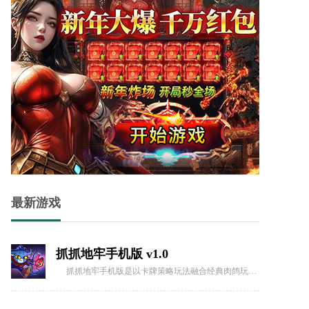
侧耳倾听官方版v1.1.5
侧耳倾听官方版是一个非常独特的迷宫闯关休闲游戏，该游戏是由一名开发者在用眼过度且眼睛感到疲累时的灵光一现所创造。
机甲恐龙城市狂暴官方版 v1.5
机甲恐龙城市狂暴官方版这是一款充满热血与冒险的恐龙主题城市战斗游戏，玩家将化身为强大的恐龙指挥官，操控各种形态的恐龙在城市中狂暴作战。通过与机甲的结合，这款游戏将带你体验前所未有的战斗快感，挑战各种敌人，完成刺激任务。
抓抓地牢手机版 v1.0
抓抓地牢手机版是以卡牌策略玩法融合经典肉鸽玩法而打造的一款非常好玩的创新式游戏，游戏内有着非常有趣的机制设定，你可以通过抓娃娃来得到自己需要的任何卡牌，利用抓娃娃机来拿武器、盾牌这些装备，去闯不断变换的地牢，打败敌人。
最新游戏
三角洲行动最新版v1.5
三角洲行动最新版是一款引人入胜的3D写实风格枪战射击游戏。玩家将化身为顶尖的阻击手，潜入原始森林进行激烈的战斗，接受各种复杂多变的任务。
节奏盒子Sprunki模组最新版v1.7