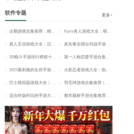
三角洲行动最新版v1.5
软件专题
更多+
三角洲行动最新版是一款引人入胜的3D写实风格枪战射击游戏。玩家将化身为顶尖的阻击手，潜入原始森林进行激烈的战斗，接受各种复杂多变的任务。
企鹅游戏合集推荐：精选多款可爱企鹅主题手游
Furry兽人游戏大全：萌力爆棚与幻想交织的奇趣兽化世界
节奏盒子Sprunki模组最新版v1.7
真人互动游戏大全：沉浸式演绎你的专属人生
真实拳击擂台对战手游大全：热血拳台激战来袭
节奏盒子Sprunki模组最新版的奇妙世界！这是一个由热爱音乐的玩家们自主创作的模组，不仅带来了多种多样的角色选择，还为你提供了自由挑战音乐关卡的机会。
3D格斗手游排行榜前十名：极致打击感与视觉震撼并存的动作盛宴
第一人称恋爱手游合集：开启你的专属甜蜜邂逅
2025最刺激的生存手游排行榜TOP10：体验真正的荒野求生之路
火影忍者游戏大全：热血羁绊与忍道传承的全新体验
巴士模拟器游戏大全｜沉浸式驾驶体验与真实还原的城市旅程
羽毛球游戏合集推荐｜畅享指尖竞技与运动激情
适合吃饭时玩的手游大全推荐：轻松畅玩，边吃边享乐
都市题材手游合集推荐：沉浸式现代都市冒险体验