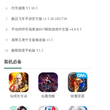
代号速降 V1.10.3
6
极品飞车手游官方版 v1.5.50.2451734
7
手动挡停车场奥迪RS7模组游戏中文版 v4.8.8.3
8
速降王者中文版修改版 v1.5
9
极限国度手机版 V1.2
10
装机必备
仙境长生诀
仙魔觉醒
斩魔雷霆