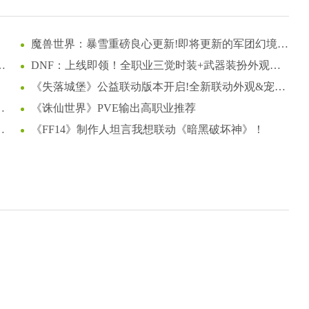
魔兽世界：暴雪重磅良心更新!即将更新的军团幻境大
改动，这下真成爽游了!
入
DNF：上线即领！全职业三觉时装+武器装扮外观一
览，奶枪奇美拉首次免费送！
《失落城堡》公益联动版本开启!全新联动外观&宠物
登场!
让
《诛仙世界》PVE输出高职业推荐
《FF14》制作人坦言我想联动《暗黑破坏神》！