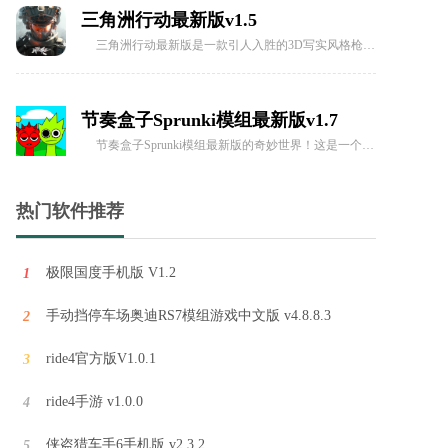
节奏盒子Sprunki模组最新版的奇妙世界！这是一个由热爱音乐的玩家们自主创作的模组，不仅带来了多种多样的角色选择，还为你提供了自由挑战音乐关卡的机会。
穿越火线云游戏最新版v5.0.5
穿越火线云游戏最新版是一款绚丽多彩、扣人心弦的手机射击竞技游戏，致力于为玩家呈现卓越的游戏体验。它不仅适配各种手机型号，甚至在低配置的设备上也能够实现畅快的游戏，轻松应对各种战斗场景。
侧耳倾听官方版v1.1.5
侧耳倾听官方版是一个非常独特的迷宫闯关休闲游戏，该游戏是由一名开发者在用眼过度且眼睛感到疲累时的灵光一现所创造。
热门软件推荐
极限国度手机版 V1.2
1
机甲恐龙城市狂暴官方版 v1.5
机甲恐龙城市狂暴官方版这是一款充满热血与冒险的恐龙主题城市战斗游戏，玩家将化身为强大的恐龙指挥官，操控各种形态的恐龙在城市中狂暴作战。通过与机甲的结合，这款游戏将带你体验前所未有的战斗快感，挑战各种敌人，完成刺激任务。
手动挡停车场奥迪RS7模组游戏中文版 v4.8.8.3
2
ride4官方版V1.0.1
3
抓抓地牢手机版 v1.0
ride4手游 v1.0.0
抓抓地牢手机版是以卡牌策略玩法融合经典肉鸽玩法而打造的一款非常好玩的创新式游戏，游戏内有着非常有趣的机制设定，你可以通过抓娃娃来得到自己需要的任何卡牌，利用抓娃娃机来拿武器、盾牌这些装备，去闯不断变换的地牢，打败敌人。
4
侠盗猎车手6手机版 v2.3.2
5