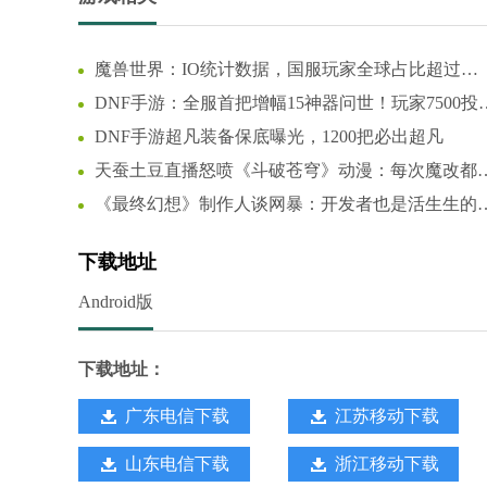
魔兽世界：IO统计数据，国服玩家全球占比超过
44%，怀旧服占比更高
DNF手游：全服首把增幅15神器问世！玩家7500投
狂赚66万
DNF手游超凡装备保底曝光，1200把必出超凡
天蚕土豆直播怒喷《斗破苍穹》动漫：每次魔改都
我背锅
《最终幻想》制作人谈网暴：开发者也是活生生的
人！
下载地址
Android版
下载地址：
广东电信下载
江苏移动下载
山东电信下载
浙江移动下载