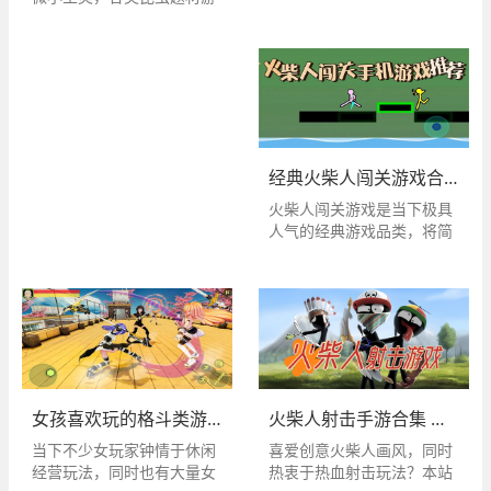
样养成题材一站式体验，告
戏，则为玩家构筑了极具氛
别单一玩法局限。在这里可
围感的微观奇幻世界。本站
从零悉心培育专属萌宠，陪
整合全网优质昆虫类游戏合
伴小家伙朝夕成长，见证蜕
集，收录小小蚁国、蚁族崛
变全过程，沉浸式收获治愈
起、蚂蚁地下王国模拟器、
满满的成就感与轻松乐趣。
死亡蠕虫等多款热门精品昆
合集覆盖多元养成赛道，不
虫游戏，品类齐全适配各类
止经典萌宠培育，更包含角
游玩喜好。合集内游戏人设
经典火柴人闯关游戏合集 热门火柴人手游大全
色养成、家园经营、植物培
丰富多元，玩家可化身蚂
火柴人闯关游戏是当下极具
育等丰富分支玩法，适配不
蚁、蝴蝶、蠕虫等各类昆虫
人气的经典游戏品类，将简
同玩家喜好。所有游戏操作
视角俯瞰微观天地，沉浸式
约趣味的火柴人形象与丰富
简单易上手，节奏舒缓解
体验专属昆虫玩法，既能完
的闯关玩法巧妙融合，凭借
压，碎片化时间即可轻松游
成花粉采集、洞穴探险、巢
流畅的操作体验与多元的关
玩，无论休闲摸鱼还是日常
穴搭建、族群拓殖等趣味生
卡设计收获海量玩家喜爱。
放松都十分适配，海量全新
存劳作，解锁多样生存、建
本站精心整合打造火柴人闯
养成小游戏持续更新上新，
造、对战玩法，喜欢微观昆
关游戏合集，汇聚火柴人空
各类创意养成内容应有尽有
虫题材游戏的玩家，可一键
岛生存、解压火柴人、火柴
下载畅玩。
人大乱斗、保卫火柴人 2、
火柴人射击手游合集 经典火柴人射击游戏大全
女孩喜欢玩的格斗类游戏大全 上手简单角色颜值出众
火柴人战争遗产、粉碎火柴
喜爱创意火柴人画风，同时
当下不少女玩家钟情于休闲
人、火柴人冲突、火柴人派
热衷于热血射击玩法？本站
经营玩法，同时也有大量女
对等多款优质手游。在游戏