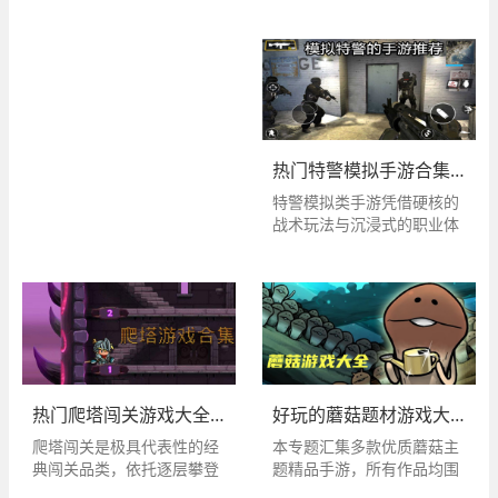
为大家精选多款高人气火柴
生偏爱热血刺激的动作格斗
中，玩家将操控火柴人直面
人射击手游合集，汇聚火柴
游戏。本期专题精选多款适
各类挑战、突破重重关卡，
人狙击手 4、火柴人弓箭
配女性玩家的优质格斗佳
体验冒险、对战、生存等多
手、混战火柴人、火柴人不
作，包含骷髅女孩、像素火
样玩法，整体内容趣味十
能死、火柴人神射手等多款
影、暗影格斗 3 等热门作
足、耐玩度拉满。无论是休
经典佳作。系列作品延续简
品。合集内游戏操作门槛
闲娱乐还是挑战自我，这里
约亮眼的火柴人美术风格，
低，玩法简洁易懂，无需繁
都有合适的选择，欢迎广大
搭配流畅利落的射击操作与
琐连招操作，新手也能轻松
玩家前来下载体验。
热门特警模拟手游合集 经典反恐特警游戏推荐
多元趣味关卡挑战，玩法丰
施展酷炫招式，畅快体验格
特警模拟类手游凭借硬核的
富、体验十足。无论是精准
斗乐趣。游戏内人设精致出
战术玩法与沉浸式的职业体
狙击、拉弓远射还是热血乱
彩，男女角色颜值出众，画
验，深受广大玩家喜爱。玩
斗，都能在这里找到心仪之
风风格各有特色，兼顾对战
家将化身专业特警，深入各
作。走进精彩的火柴人世
爽感与视觉体验。无论是追
类复杂场景执行营救人质、
界，拿起武器开启畅快刺激
求精彩对战，还是欣赏高颜
平定危机、反恐突击等高危
的射击冒险，感受别具一格
值角色，都能在这里找到心
任务，亲身感受特警队伍的
的游戏乐趣。
仪之作。喜爱格斗玩法的女
责任与使命，圆心中的特警
玩家不妨前来体验，感受热
梦想。本期专题为大家整合
血格斗带来的独特魅力。
多款优质特警模拟手游，包
热门爬塔闯关游戏大全｜经典优质爬塔手游合集推荐
好玩的蘑菇题材游戏大全
含反恐特警、特警模拟器、
爬塔闯关是极具代表性的经
本专题汇集多款优质蘑菇主
严阵以待等热门作品，每款
典闯关品类，依托逐层攀登
题精品手游，所有作品均围
游戏都拥有独特的玩法体系
的核心玩法构筑完整冒险体
绕蘑菇形象打造核心内容，
与画面风格，在战术布局、