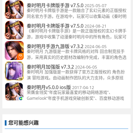
明的冒险之旅，为我们再现了春秋战国时期诸子百家的神
秦时明月卡牌版手游 v7.5.0
2025-05-07
姿态。
秦时明月卡牌版手游是一款融合了玄幻元素的正版授权
同名官方手游。在游戏中，玩家可以收集动画《秦时明
月》中的所有角色，并通过挑战和冒险来提升他们的实
秦时明月卡牌版手游 v7.5.0
2024-08-21
力。游戏战斗画面炫酷，技能特效精美，带来沉浸式的
《秦时明月卡牌版手游》是一款正版授权的玄幻卡牌手
战斗体验
游，游戏中收集了动漫秦时明月中的所有角色，玩家可
以体验到炫酷的战斗画面和精美的技能特效。游戏采用
秦时明月手游九游版 v7.3.2
2024-06-05
动画原创配音，力求还原角色的原汁原味，是一款让玩
秦时明月 九游版是一款卡牌风格的对阵 回合制竞技手
家感受到
游，采用真实的历史题材改编制作完成，丰富的角色选
择强力技能应战，多样化的排位对战模式，兵法系统盛
秦时明月加强版 v7.3.2
2024-06-05
大开启，由动漫原创工作室全程监制，力求每一个细节
秦时明月 加强版是一款获得了官方正版授权的 角色扮
都是完美还原！
演 冒险游戏。由动画制作团队的大力支持，众多原班
CV倾情配音，给你带来最为优秀最为良心的作品。淋漓
秦时明月v5.0.0 ios版
2017-04-12
尽致的还原了动画中的经典剧情，更拥有感动人心的羁
荣膺金翎奖“年度玩家最喜爱的移动网络游戏”、
绊系统，同你所喜爱的各个角色建立深厚的羁绊联系
Gamelook“年度手机游戏突破创新奖”、百度移动游戏
“最具人气网络手游奖”等若干荣誉奖项！
您可能感兴趣