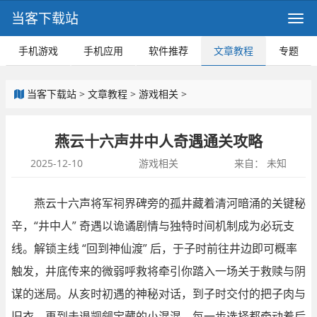
当客下载站
手机游戏
手机应用
软件推荐
文章教程
专题
当客下载站
>
文章教程
>
游戏相关
>
燕云十六声井中人奇遇通关攻略
2025-12-10
游戏相关
来自：
未知
燕云十六声将军祠界碑旁的孤井藏着清河暗涌的关键秘
辛，“井中人” 奇遇以诡谲剧情与独特时间机制成为必玩支
线。解锁主线 “回到神仙渡” 后，于子时前往井边即可概率
触发，井底传来的微弱呼救将牵引你踏入一场关于救赎与阴
谋的迷局。从亥时初遇的神秘对话，到子时交付的把子肉与
旧衣，再到击退觊觎宝藏的小混混，每一步选择都牵动着后