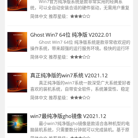
Win7官方纯净版系统是款非常实用的经典系
统，可以全自动安装合适的硬件驱动，无需用户重复
下载，整体装机过程顺畅。系统制作过程全程断网，
简体中文
推荐星级：
使用更加稳定安全。感兴趣的欢迎来下载安装。
Ghost Win7 64位 纯净版 V2022.01
Ghost Win7 64位 纯净版系统是款非常收欢迎的
操作系统，带来超强的运行服务环境。极快的运行环
境可以支持用户运行很多流行的软件，非常强大。能
简体中文
推荐星级：
够跨越各种技术进行安装，随时随地可以免费在线安
装！
真正纯净版的win7系统 V2021.12
真正纯净版的win7系统一款深受广大系统爱好者
喜欢的装机系统，自带安全软件，系统兼营性、稳定
性、安全性较均强，完全无人值守自动安装。系统集
简体中文
推荐星级：
成了数百种常见的硬件驱动程序，所有驱动程序都可
以自动识别并安装成功。
win7最纯净版gho镜像 V2021.12
最小win7纯净版gho镜像是款适合各种机型的电
脑装机系统，只需要数分钟就可以完成装机。基于原
版的基础上进行优化，我们承诺所有的用户都能享受