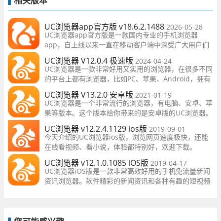
相关版本
UC浏览器app官方版 v18.6.2.1488
2026-05-28
UC浏览器app官方版是一款国内专业的手机浏览器
app，自上线以来一直在移动客户端中深受广大用户们
的喜爱。该软件能够完美运行在安卓平台手机上，拥有
UC浏览器 V12.0.4 极速版
2024-04-24
独创的U3内核，让你在手机上看电影、看小说，玩游戏
UC浏览器是一款非常好用又实用的浏览器，在很多不同
可得到最流畅的移动互联网体验
的平台上都有浏览器，比如PC、苹果、Android，拥有
超大的用户群和超快的记账响应速度。
UC浏览器 V13.2.0 安卓版
2021-01-19
UC浏览器是一个非常流行的浏览器，有电脑、安卓、苹
果等版本。这个版本给你带来的是安卓版的UC浏览器。
这个浏览器版也很喜欢用。它可以很快打开网页，操作
UC浏览器 v12.2.4.1129 ios版
2019-09-01
页面比我们手机自带
今天介绍的UC浏览器ios版，浏览网页速度极快，还能
在线看视频、看小说，体验都特别好，欢迎下载。
UC浏览器 v12.1.0.1085 iOS版
2019-04-17
UC浏览器iOS版是一款非常高效好用的手机免流量新闻
资讯浏览器。软件精彩的新闻资讯和各种有趣的短视频
带给用户充实的内容。还有各种福利和小说会员书籍免
费读的功能，感兴趣的用户快来