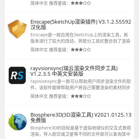
性能，大大提升三维图形的渲染效率，减少用户的渲
简体中文
推荐星级：
染时间，满足高端工业渲染的需求。
Enscape(SketchUp渲染插件) V3.1.2.55592
汉化版
Enscape是一款应用在SketchUp上的渲染工具，新
版本进行了较大的改动，将部分工具栏整合到了渲染
窗口，简化用户渲染的工作流程。还增加了透明度类
简体中文
推荐星级：
型选择，提升玻璃材质的效果，帮助用户轻松制作出
纱窗效果。想要抢先体验的用户，快来下载吧！
rayvsionsync(瑞云渲染文件同步工具)
V1.2.3.5 中英文安装版
rayvsionsync是一款可以帮助用户同步渲染文件的软
件，该软件能够帮助用户将自己需要渲染的素材同步
到瑞云渲染平台上，这样就能方便用户把文件在云平
简体中文
推荐星级：
台中进行渲染，支持自动上传和下载指定目录，支持
下载渲染输出结果，可以大幅度提高用户们的办公效
率。
Biosphere3D(3D渲染工具) V2021.0125.13
免费版
Biosphere3D的目标是基于虚拟地球仪的交互式景观
渲染，导入航空或卫星等不同的文件就可以查询其中