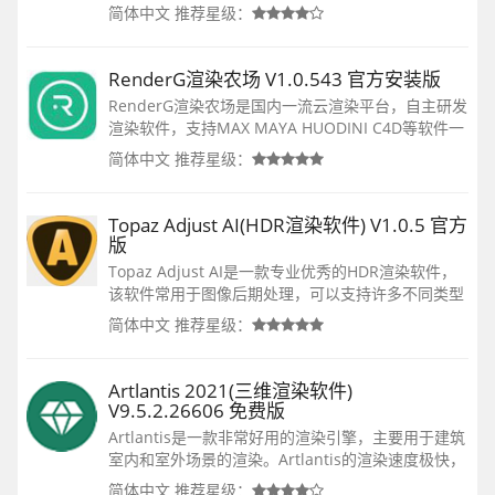
的内容，支持DEM、卫星和航空图像、3D模型
简体中文
推荐星级：
（Collada）、3D植物模型和Shapefiles。
RenderG渲染农场 V1.0.543 官方安装版
RenderG渲染农场是国内一流云渲染平台，自主研发
渲染软件，支持MAX MAYA HUODINI C4D等软件一
键渲染、渲染进度实时查询，并支持移动端渲染进度
简体中文
推荐星级：
随时随地，实时管理。实现真正云渲染。致力于提供
质优价廉的渲染农场及云渲染服务。
Topaz Adjust AI(HDR渲染软件) V1.0.5 官方
版
Topaz Adjust AI是一款专业优秀的HDR渲染软件，
该软件常用于图像后期处理，可以支持许多不同类型
的RAW文件，有着强大的智能技术，对于摄影师而
简体中文
推荐星级：
言，Topaz Adjust AI能提高处理照片的清晰、细
节、对比度等工作效率，让图像趋于完美。
Artlantis 2021(三维渲染软件)
V9.5.2.26606 免费版
Artlantis是一款非常好用的渲染引擎，主要用于建筑
室内和室外场景的渲染。Artlantis的渲染速度极快，
并且能够和ARTLANTIS、草图大师、3DMAX等等软
简体中文
推荐星级：