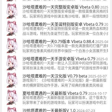
开一场趣味十足的冒险闯关之旅。游戏中有多个不同的
沙哈塔遭难的一天完整版安卓版 Vbeta 0.80
2025-0
游戏场景，玩家可以自由地探索这些场景，体验游戏的
沙哈塔遭难的一天完整版安卓版是一款极富像素风格的冒
乐趣。
戏，玩家将在游戏中扮演主角沙哈塔，展开一段惊险刺激
险征程。游戏以其独特的画面风格和丰富多样的玩法为玩
沙哈塔遭难的一天圣诞特别版安卓 Vbeta 0.79
2025
来无尽的乐趣。
沙哈塔遭难的一天圣诞特别版安卓是一款充满热血和刺激
战斗游戏，特别为圣诞节打造。玩家将扮演一位白发小女
对无尽的僵尸军团展开激烈对抗。游戏拥有全新的场景和N
沙哈塔遭难的一天0.79版本 Vbeta 0.88.4
2025-04-1
色，让玩家沉浸在浓厚的圣诞氛围中。
沙哈塔遭难的一天0.79版本是一款充满激情的打僵尸游戏
玩家将在像素风格的世界中操控一个白发小女孩展开生死
战。游戏通过丰富的剧情引导，玩家逐步揭开隐藏在背后
沙哈塔遭难的一天手游安卓版 Vbeta 0.79
2025-03-
故事。
沙哈塔遭难的一天是一款让人沉浸其中的动作冒险游戏。
家将扮演主角沙哈塔，在这个充满僵尸的游戏世界中展开
斗冒险之旅。通过挑战各种刺激的僵尸任务，解锁丰富的
沙哈塔遭难的一天汉化版 V0.79 beta
2025-03-07
戏剧情，体验战斗冒险的乐趣。
游戏简介：《沙哈塔遭难的一天汉化版》是一款最新版
本的横屏冒险动作手游，采用了经典的像素类风格设
计，让玩家扮演一名战士在校园中消灭不断靠近的敌
夏哈塔遭遇的一天最新版 Vbeta 0.79
2024-10-17
人，体验刺激的打斗场面。
夏哈塔遭遇的一天最新版是当前最新版本，这个版本为
玩家带来了全新的游戏体验。玩家可以扮演游戏中的主
角，探索神秘的世界，寻找通往胜利的道路。
沙哈塔遭难的一天最新版V 1.0
2024-07-23