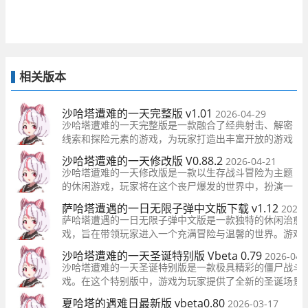
相关版本
沙哈塔遭难的一天完整版 v1.01
2026-04-29
沙哈塔遭难的一天完整版是一款融合了经典射击、解密
线索和探险元素的游戏，为玩家打造出丰富开放的游戏
体验。这款游戏将带给你前所未有的感觉和乐趣。你将
沙哈塔遭难的一天修改版 V0.88.2
2026-04-21
扮演一名英雄，在末世中展开冒险之旅。独特鲜明的像
沙哈塔遭难的一天修改版是一款以生存战斗冒险为主题
素画风带有复古怀旧感，让你沉浸于游戏世界中。
的休闲游戏，玩家将在这个丧尸爆发的世界中，扮演一
个英勇的角色，努力生存下来。
萨哈塔遭遇的一日无限子弹中文版下载 v1.12
2026-
萨哈塔遭遇的一日无限子弹中文版是一款独特的休闲治愈
戏，旨在带领玩家进入一个充满冒险与温馨的世界。游戏
家将扮演一位勇敢的小女孩，踏上奇幻旅程，与各种可爱
沙哈塔遭难的一天圣诞特别版 Vbeta 0.79
2026-04-
一同对抗恶魔，解救被
沙哈塔遭难的一天圣诞特别版是一款极具精彩的僵尸战斗
戏。在这个特别版中，游戏为玩家提供了全新的圣诞场景
NPC，让玩家能够感受浓厚的圣诞节氛围。玩家需要扮演
夏哈塔的遇难日最新版 vbeta0.80
2026-03-17