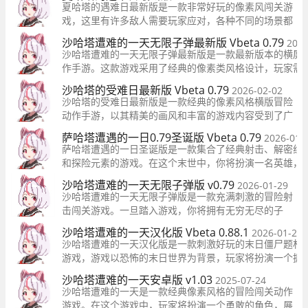
个拥有白色头发的小女孩，勇敢地展开与僵尸的冒险战斗
夏哈塔的遇难日最新版是一款非常好玩的像素风闯关游
戏，这里有许多敌人需要玩家应对，各种不同的场景都
是可以去探索的，完成不同的冒险任务，喜欢就来试试
沙哈塔遭难的一天无限子弹最新版 Vbeta 0.79
2026
看吧。 夏哈塔灾难的一天beta0.54版
沙哈塔遭难的一天无限子弹最新版是一款最新版本的横屏
作手游。这款游戏采用了经典的像素类风格设计，玩家需
一名战士，在校园中消灭不断靠近的敌人。
沙哈塔的受难日最新版 Vbeta 0.79
2026-02-02
沙哈塔的受难日最新版是一款经典的像素风格横版冒险
动作手游，以其精美的画风和丰富的游戏内容受到了广
大玩家的喜爱。在这个游戏中，玩家将扮演沙哈塔这个
萨哈塔遭遇的一日0.79圣诞版 Vbeta 0.79
2026-01-
特殊的角色，展开一段惊险刺激的冒险旅程。
萨哈塔遭遇的一日圣诞版是一款集合了经典射击、解密线
和探险元素的游戏。在这个末世中，你将扮演一名英雄，
开冒险之旅。游戏采用了独特的像素画风，带有复古怀旧
沙哈塔遭难的一天无限子弹版 v0.79
2026-01-29
感，让你身临其境地沉浸于游戏世界中。同时，隐藏着各
沙哈塔遭难的一天无限子弹版是一款充满刺激的冒险射
神秘解密元素等待着你去发现。
击闯关游戏。一旦踏入游戏，你将拥有无穷无尽的子
弹，自由射击助你轻松完成各种任务。每个关卡都带来
沙哈塔遭难的一天汉化版 Vbeta 0.88.1
2026-01-28
全新的战斗体验，使你的玩法更加多样化。成功完成任
沙哈塔遭难的一天汉化版是一款刺激好玩的末日僵尸题材
务将为你赢得丰厚的奖励，等待你的积极参与。
游戏，游戏以恐怖的末日世界为背景，玩家将扮演一个拥
有白色头发的小女孩展开冒险。
沙哈塔遭难的一天安卓版 v1.03
2025-07-24
沙哈塔遭难的一天是一款经典像素风格的冒险闯关动作
游戏。在这个游戏中，玩家将扮演一个勇敢的角色，展