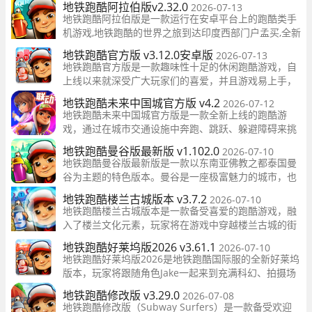
地铁跑酷阿拉伯版v2.32.0
2026-07-13
地铁跑酷阿拉伯版是一款运行在安卓平台上的跑酷类手
机游戏,地铁跑酷的世界之旅到达印度西部门户孟买,全新
的城市场景,美丽的海港风光让人陶醉。
地铁跑酷官方版 v3.12.0安卓版
2026-07-13
地铁跑酷官方版是一款趣味性十足的休闲跑酷游戏，自
上线以来就深受广大玩家们的喜爱，并且游戏易上手，
时间也不会很长，聚会、下课、坐公交、坐地铁、休闲
地铁跑酷未来中国城官方版 v4.2
2026-07-12
等各种场景都可以随时来一把对局，随时挑战历史记
地铁跑酷未来中国城官方版是一款全新上线的跑酷游
录，突破自我
戏，通过在城市交通设施中奔跑、跳跃、躲避障碍来挑
战自我，展示玩家们的操作技巧和反应能力。
地铁跑酷曼谷版最新版 v1.102.0
2026-07-10
地铁跑酷曼谷版最新版是一款以东南亚佛教之都泰国曼
谷为主题的特色版本。曼谷是一座极富魅力的城市，也
是令无数人喜爱的城市，金碧辉煌的建筑风格与乐安天
地铁跑酷楼兰古城版本 v3.7.2
2026-07-10
命的处世态度，让不少人对这里情有独钟
地铁跑酷楼兰古城版本是一款备受喜爱的跑酷游戏，融
入了楼兰文化元素，玩家将在游戏中穿越楼兰古城的街
道和建筑，逃离守卫者的追捕，感受楼兰文化的神秘和
地铁跑酷好莱坞版2026 v3.61.1
2026-07-10
魅力。 游戏
地铁跑酷好莱坞版2026是地铁跑酷国际服的全新好莱坞
版本，玩家将跟随角色Jake一起来到充满科幻、拍摄场
地的好莱坞基地，体验在好莱坞影视世界中的跑酷乐
地铁跑酷修改版 v3.29.0
2026-07-08
趣。
地铁跑酷修改版（Subway Surfers）是一款备受欢迎