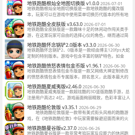
地铁跑酷根灿全地图切换版 v1.0.0
2026-07-01
市的暗道之中疾驰跑酷，避免撞上障碍物和敌人，收集
地铁跑酷根灿全地图切换版是一款地铁跑酷的魔改版
宝藏以及强化道具
本，玩家可以在游戏中使用菜单切换历代版本的所有地
图。游戏在保留了地铁跑酷原有设计的基础上，对金
地铁跑酷全皮肤版 v3.63.0
2026-07-01
币、杰克、道具、背景墙等方面进行了设计，拥有独特
地铁跑酷全皮肤版是一款趣味十足的休闲动作闯关类手
游，在这里玩家可自由的选择心仪的角色，继而通过简
单易上手的控制玩法，让角色在各种场景中进行穿梭奔
地铁跑酷怀念锅铲2.0版本 v3.3.0
2026-06-30
跑，沉着冷静的躲避迎面而来的火车，使用高超的技巧
地铁跑酷怀念锅铲2、0版本是一款经由博主120fps大蛇
定制的特别版本。游戏中包含丰富的锅铲特色，如金
币、地铁、角色、涂鸦等，处处都布满了锅铲头像。
地铁跑酷愤怒表情包金币版 v1.96.1
2026-06-30
地铁跑酷愤怒表情包金币版是一款又网络大神定制修改
的愤怒表情包金币专属版本，顾名思义，此版本最大的
特点就是将普通金色金币定制为红色愤怒表情包金币，
地铁跑酷夏威夷版v2.46.0
2026-06-30
这款微微发怒的表情金币能让玩家更加具有拾取欲望
地铁跑酷夏威夷版是一款超炫酷的3D竖版跑酷手游，总
注册用户高达2 4亿，游戏画面绚丽精致，色彩丰富让人
感觉舒服，操作上非常流畅，本次版本更新来到历史名
地铁跑酷伦敦版 v3.35.1
2026-06-29
城布拉格，一起来畅游满满时代感
地铁跑酷伦敦版是一款带有美式街头风格的跑酷游
戏，在《地铁跑酷伦敦》中玩家需要躲避迎面而来的火
车！帮助高级、技巧娴熟以及毫无经验的新玩家逃避性
地铁跑酷曼谷版v2.37.0
2026-06-26
情乖戾的检查员及其
地铁跑酷曼谷版是一款非常考验玩家反应能力的休闲跑