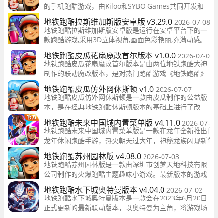
的手机跑酷游戏，由Kiloo和SYBO Games共同开发和
发布。从2012年首次推出至今，该游戏已经拥有数亿的
地铁跑酷拉斯维加斯版安卓版 v3.29.0
2026-07-08
全球玩家。本次提供的地铁跑酷破解版
地铁跑酷拉斯维加斯版安卓版是运行在安卓平台下的一
款跑酷游戏,采用3D立体视角,画面色彩艳丽,充满动感。
本作近期来非常火热,来试试吧！
地铁跑酷皮瓜花扇魔改首尔版本 v1.0.0
2026-07-07
地铁跑酷皮瓜花扇魔改首尔版本是由两位地铁跑酷大神
制作的联动魔改版本，是对热门跑酷游戏《地铁跑酷》
的改版。游戏以高清画面和简单易上手的操作为特点，
地铁跑酷皮瓜仿外网休斯顿 v1.0
2026-07-07
让玩家能够轻松上手。在游戏中，玩家需要在途中躲避
地铁跑酷皮瓜仿外网休斯顿是一款由皮瓜制作的公益版
各种
本，是在经典地铁跑酷休斯顿版本的基础上进行了改
良。在这款游戏中，玩家需要扮演一个在火车上喷涂被
地铁跑酷未来中国城内置菜单版 v4.11.0
2026-07-07
警察追的孩子，在火车上进行疯狂的奔跑。游戏采用了
地铁跑酷未来中国城内置菜单版是一款在龙年全新推出的
可爱精致的3D立体视角，充满动感和色彩艳丽的画面让
龙年休闲跑酷手游，热火朝天过大年，神秘龙族闪现新年
玩家沉浸在游戏中无法自拔。
专列，游戏将为玩家们带来全新玩法——不落地挑战赛盛
地铁跑酷苏州园林版 v4.08.0
2026-07-03
大开启，龙年限定地图未来中国城上线，这些内容将为大
地铁跑酷苏州园林版是一款由深圳市创梦天地科技有限
家带来全新的游戏体验，快来试试看吧。
公司制作的火爆跑酷主题趣味小游戏。最新版本的游戏
中，玩家将来到苏州园林，在江南水乡姑苏展开跑酷冒
地铁跑酷水下城奥特曼版本 v4.04.0
2026-07-02
险之旅。
地铁跑酷水下城奥特曼版本是一款会在2023年6月20日
正式更新的最新联动版本，以奥特曼为主角，将游戏场
景设置在水下城市之中，玩家需要操纵奥特曼在水下城