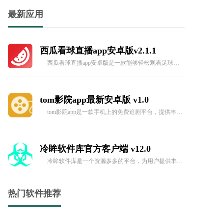
国漫天堂APP官方版 v4.1.3
最新应用
国漫天堂APP是一款非常受漫迷喜爱的免费追番软件，提供了各种不同题材的正版漫画内容。用户可以根据个人喜好选择并阅读各种精彩漫画，而且无需等待即可享受漫画更新带来的乐趣。此软件涵盖了多个地区的漫画作品，
西瓜看球直播app安卓版v2.1.1
西瓜看球直播app安卓版是一款能够轻松观看足球赛事的软件，软件提供丰富的足球相关动态内容，用户能够观看各种的足球直播和相关视频，带来高清的画面设置和便利的弹幕交流体验，也能了解各种的体育相关知识和资讯。
tom影院app最新安卓版 v1.0
tom影院app是一款手机上的免费追剧平台，提供丰富的影视资源，包括各种类型的剧集，让用户可以轻松在线观看。不仅有高清的画质播放，还能实时更新最新的资源，而且所有内容都是免费的，无需会员。让用户可以随时随地
冷眸软件库官方客户端 v12.0
冷眸软件库是一个资源多多的平台，为用户提供丰富多样的资源下载服务。不仅包括影视、音乐、文档等多种类型的资源，还有各种各样的游戏、工具和应用程序。用户可以轻松地在该平台上搜索并下载所需的资源。冷眸软件库
热门软件推荐