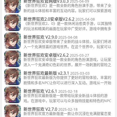
新世界狂欢官网版V3.0.3
2025-04-09
容，畅快的精彩不容错过了。 游戏特色 1、【新版】热
《新世界狂欢》是一款全新的角色扮演手游，带来了全
门的养
新的战斗体验和丰富的互动内容。玩家们可以探索游戏
世界，与各种独特的NPC进行互动，并挑战各种地牢和
新世界狂欢2.0安卓版V2.6.2
2025-04-08
任务。
《新世界狂欢2、0》是一款休闲治愈类手游，以其独特
的玩法和精美的画面在玩家中广受好评。游戏中拥有多
种场景和角色，供玩家选择和互动，并且还有丰富的休
新世界狂欢 V2.9.0
2025-04-08
闲玩法内容和趣味性的玩法内容供玩家解锁，让玩家能
新世界狂欢安卓版带来了全新的战斗体验，玩家们将进
够轻松
入一个充满惊喜的游戏世界。在这个世界中，玩家可以
与众多NPC进行互动，每个角色都拥有独特的技能和特
新世界狂欢安卓版V2.6.2
2025-03-27
色。同时，游戏的战斗系统也非常出色，玩家可以运用
新世界狂欢安卓版是一款全新的角色扮演游戏，让玩家
各种技能来体验刺激和乐趣。
进入一个充满奇幻色彩的世界，展开一场刺激的冒险之
旅。玩家将化身勇敢的冒险者，在这个未知和危险的世
新世界狂欢最新版 v2.3.1
2025-03-03
界中探索各种秘密和谜题，与各种角色结识并一起展开
新世界狂欢最新版为你提供了更好的冒险体验，丰富的
精彩冒险故事。
剧情和多名NPC让你可以进行深入互动。游戏从一开始
就充满了暧昧情感，日系风格的剧情和恋爱元素让你享
新世界狂欢 V2.6.1
2025-02-18
受无与伦比的乐趣，等待你解锁的全新剧情也让人期
新世界狂欢最新版是一款带给玩家全新战斗体验的游
待。
戏。在游戏中，玩家可以与众多独特技能和特色的NPC
进行互动。这些NPC不仅数量众多，而且每个角色都有
新世界狂欢 V2.7.0
2025-02-18
自己独特的技能和特点。玩家可以自由探索游戏世界，
新世界狂欢官方最新版是一款让你沉浸在充满甜蜜恋爱
与NPC们互动，获得更多游戏乐趣。