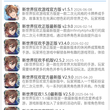
新世界狂欢游戏官方版 v1.5.1
2026-06-08
新世界狂欢游戏官方版是一款二次元风格的卡牌养成手
游，故事发生在充满幻想色彩的异世界之中。玩家将踏
入未知的冒险旅程，邂逅多位性格鲜明、形象各异的角
新世界狂欢正版最新版 v2.9.0
2026-02-14
色，通过互动培养羁绊，组建专属队伍，逐步推进主线
新世界狂欢正版最新版是一款由InfinityAlpha发行的腐
剧情。
向二次元卡牌类游戏，通过培养角色来自由提升战斗
力。游戏内拥有丰富有趣的内容和独特的挑战模式，让
新世界狂欢手游正版 V3.4.0
2026-02-02
玩家能够尽情冒险探索各个神秘领域。
新世界狂欢手游正版是一款最新版本的休闲养成策略类
手游。玩家将在游戏中解锁各种有趣的游戏项目，体验
丰富多彩的角色和活动。新版加入了更多角色和活动，
新世界狂欢手机版V2.5.2
2025-10-15
为玩家带来更加精彩的游戏体验。
《新世界狂欢》是一款在异世界大陆冒险的手游，玩家
需要培养更多的角色并参与多种互动玩法。这款游戏具
有独特的恋爱模式，为玩家提供全新的交互体验，同时
新世界狂欢官方最新版 V2.9.0
2025-04-20
还增加了游戏的可玩性。
在新世界狂欢官方最新版中，玩家将踏入一个精彩纷呈
的二次元世界，与一系列的美男角色携手并肩。作为魔
法师的你，为了找寻返回原世界的方法，需要收集神秘
新世界狂欢1.5.0最新版 V2.5.0
2025-04-16
的宝石。
新世界狂欢1.5.0最新版是一款最新版本的恋爱养成手
游，游戏新版本加入了全新的活动内容，新增角色带给
你不同的剧情发展，精美的游戏画面以及丰富的玩法内