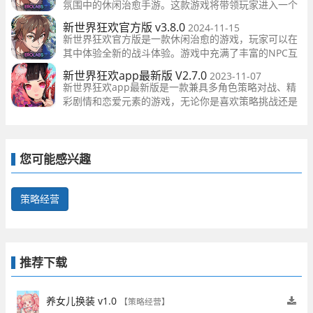
氛围中的休闲治愈手游。这款游戏将带领玩家进入一个
全新的世界，解锁各种不同种类的游戏角色，并与他们
新世界狂欢官方版 v3.8.0
2024-11-15
展开互动，提升亲密度，体验恋爱模拟的乐趣。
新世界狂欢官方版是一款休闲治愈的游戏，玩家可以在
其中体验全新的战斗体验。游戏中充满了丰富的NPC互
动，每个角色都拥有独特的技能和特色，给玩家带来更
新世界狂欢app最新版 V2.7.0
2023-11-07
多的策略性和乐趣。下面我将详细介绍游戏的特
新世界狂欢app最新版是一款兼具多角色策略对战、精
彩剧情和恋爱元素的游戏，无论你是喜欢策略挑战还是
追求浪漫爱情故事，都能在这款游戏中找到乐趣。立足
于热血的游戏风格
您可能感兴趣
策略经营
推荐下载
养女儿换装 v1.0
【策略经营】