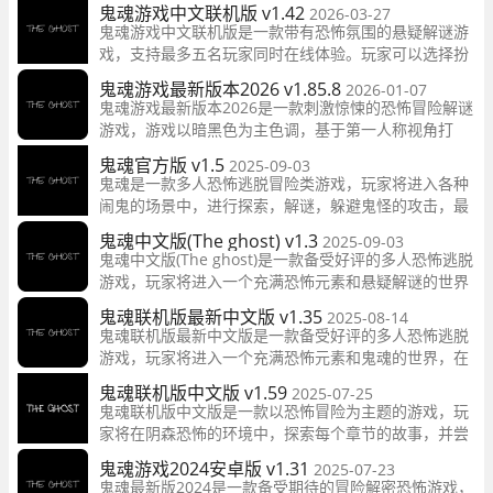
鬼魂游戏中文联机版 v1.42
2026-03-27
鬼魂游戏中文联机版是一款带有恐怖氛围的悬疑解谜游
戏，支持最多五名玩家同时在线体验。玩家可以选择扮
演幸存者或鬼魂，在黑暗的废弃房子中展开冒险，寻找
鬼魂游戏最新版本2026 v1.85.8
2026-01-07
线索逃离恐怖环境
鬼魂游戏最新版本2026是一款刺激惊悚的恐怖冒险解谜
游戏，游戏以暗黑色为主色调，基于第一人称视角打
造，幽深恐怖的背景音乐搭配上惊悚的游戏画风，给玩
鬼魂官方版 v1.5
2025-09-03
家营造了一种非常吓人的氛围环境。
鬼魂是一款多人恐怖逃脱冒险类游戏，玩家将进入各种
闹鬼的场景中，进行探索，解谜，躲避鬼怪的攻击，最
终找到逃离的方法并成功逃脱。
鬼魂中文版(The ghost) v1.3
2025-09-03
鬼魂中文版(The ghost)是一款备受好评的多人恐怖逃脱
游戏，玩家将进入一个充满恐怖元素和悬疑解谜的世界
中，探索黑暗密室，寻找线索逃离困境。
鬼魂联机版最新中文版 v1.35
2025-08-14
鬼魂联机版最新中文版是一款备受好评的多人恐怖逃脱
游戏，玩家将进入一个充满恐怖元素和鬼魂的世界，在
黑暗的密室中探索、逃脱、解谜，体验身临其境的恐怖
鬼魂联机版中文版 v1.59
2025-07-25
冒险。
鬼魂联机版中文版是一款以恐怖冒险为主题的游戏，玩
家将在阴森恐怖的环境中，探索每个章节的故事，并尝
试解决谜题，逃脱鬼魂的追击，找到正确的逃生出口。
鬼魂游戏2024安卓版 v1.31
2025-07-23
鬼魂最新版2024是一款备受期待的冒险解密恐怖游戏，