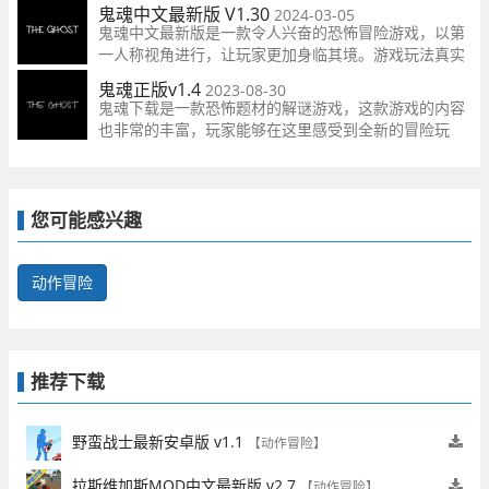
寻找生存逃离的线索。
鬼魂中文最新版 V1.30
2024-03-05
鬼魂中文最新版是一款令人兴奋的恐怖冒险游戏，以第
一人称视角进行，让玩家更加身临其境。游戏玩法真实
感极强，为玩家带来了强烈的恐怖氛围。同时，游戏的
鬼魂正版v1.4
2023-08-30
剧情内容也非常丰富，可以提供更好的冒险体验。
鬼魂下载是一款恐怖题材的解谜游戏，这款游戏的内容
也非常的丰富，玩家能够在这里感受到全新的冒险玩
法，里面还有各种场景能够进行探索，去收集更多的线
索和道具，还有丰富的剧情故事哦，喜欢的朋友快来下
载体验吧！
您可能感兴趣
动作冒险
推荐下载
野蛮战士最新安卓版 v1.1
【动作冒险】
拉斯维加斯MOD中文最新版 v2.7
【动作冒险】