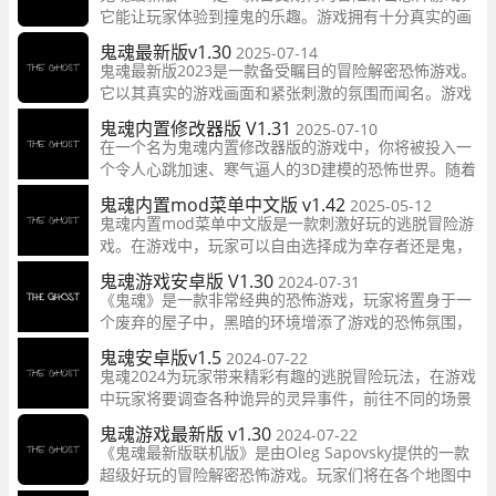
它能让玩家体验到撞鬼的乐趣。游戏拥有十分真实的画
面效果，整个游戏世界十分黑暗，加上幽深恐怖的背景
鬼魂最新版v1.30
2025-07-14
音乐，让人倍感害怕。
鬼魂最新版2023是一款备受瞩目的冒险解密恐怖游戏。
它以其真实的游戏画面和紧张刺激的氛围而闻名。游戏
中的背景音乐和黑暗的环境使人不禁感到恐惧。玩家需
鬼魂内置修改器版 V1.31
2025-07-10
要在游戏中探索房间，利用各种道具来击败鬼怪。
在一个名为鬼魂内置修改器版的游戏中，你将被投入一
个令人心跳加速、寒气逼人的3D建模的恐怖世界。随着
每一步的探索，漆黑的幽深环境和那些仿佛近在耳边的
鬼魂内置mod菜单中文版 v1.42
2025-05-12
诡异声音会使你感受到生与死的边缘。
鬼魂内置mod菜单中文版是一款刺激好玩的逃脱冒险游
戏。在游戏中，玩家可以自由选择成为幸存者还是鬼，
体验不同的角色身份和互动方式。游戏支持多人联机，
鬼魂游戏安卓版 V1.30
2024-07-31
操作简单易上手，让玩家们一起体验刺激的逃脱冒险。
《鬼魂》是一款非常经典的恐怖游戏，玩家将置身于一
个废弃的屋子中，黑暗的环境增添了游戏的恐怖氛围，
仿佛有可怕的东西在紧追着你。你必须迅速寻找逃离的
鬼魂安卓版v1.5
2024-07-22
方法，并通过自由的操作方式来完美体验游戏。
鬼魂2024为玩家带来精彩有趣的逃脱冒险玩法，在游戏
中玩家将要调查各种诡异的灵异事件，前往不同的场景
中探索，收集需要的线索和道具，与其中的幽灵进行周
鬼魂游戏最新版 v1.30
2024-07-22
旋，解开所有的谜题，找到能够逃离的路线，体验惊悚
《鬼魂最新版联机版》是由Oleg Sapovsky提供的一款
恐怖的逃亡之旅。
超级好玩的冒险解密恐怖游戏。玩家们将在各个地图中