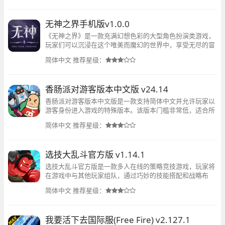
无神之界手机版v1.0.0
《无神之界》是一款充满幻想色彩的大型角色扮演类游戏，
玩家们可以沉浸在这个唯美而魔幻的世界中，享受无尽的冒
险与探索。
简体中文
推荐星级：
香肠派对游客版本中文版 v24.14
香肠派对游客版本中文版是一款支持简体中文并允许玩家以
游客身份进入游戏的特殊版本。该版本门槛非常低，适合所
有群体的玩家进行游玩。首先是它包括中英文在内的多语言
简体中文
推荐星级：
环境可以满足各个地区的玩家；其次游客登录
选技大乱斗官方版 v1.14.1
选技大乱斗官方版是一款多人在线的策略竞技游戏，玩家将
在游戏中与其他玩家组队，通过巧妙的技能搭配和战略布
局，击败对手，赢得胜利。游戏采用独特的多人策略对战模
简体中文
推荐星级：
式，每局游戏中玩家从多样化的技能库中选择和搭配技
我要活下去国际服(Free Fire) v2.127.1