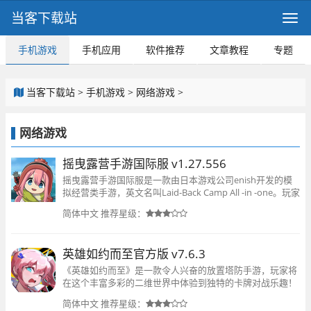
当客下载站
手机游戏
手机应用
软件推荐
文章教程
专题
当客下载站
>
手机游戏
>
网络游戏
>
网络游戏
摇曳露营手游国际服 v1.27.556
摇曳露营手游国际服是一款由日本游戏公司enish开发的模
拟经营类手游，英文名叫Laid-Back Camp All -in -one。玩家
需要扮演一名露营场的管理员，通过经营和管理来吸引更多
简体中文
推荐星级：
的游客，赚取金
英雄如约而至官方版 v7.6.3
《英雄如约而至》是一款令人兴奋的放置塔防手游，玩家将
在这个丰富多彩的二维世界中体验到独特的卡牌对战乐趣！
在这里，玩家需要组建自己的英雄团队，布置策略，抵御源
简体中文
推荐星级：
源不断的小怪袭击。