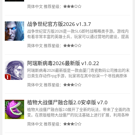
简体中文
推荐星级：
战争世纪官方版2026 v1.3.7
战争世纪官方版2026是一款SLG即时战略略类手游。游戏内
有着非常丰富的英雄士兵，玩家可以通过营地的建设，提高
兵营等级，生产出更多强力的士兵，召唤强大的英雄，每位
简体中文
推荐星级：
英雄都有自己独特的属性和技能，玩家可以通过英雄特性来
阿瑞斯病毒2026最新版 v1.0.22
阿瑞斯病毒2026最新版是一款由厦门青瓷数码公司推出的末
日类生存动作rpg手游，玩家将在其中扮演一个寻找病原体
的S.O.T小队成员Neil，收集资源，建设庇护所，制作武器或
简体中文
推荐星级：
者烹饪食物，不但需要武装自己
植物大战僵尸融合版2.0安卓版 v7.0
植物大战僵尸融合版2.0展开了全新的玩法，带来了全面的改
变。在原版植物大战僵尸的玩法基础上进行扩展，利用各种
植物相互结合，改变攻击方式，增加更多策略类型的需求，
简体中文
推荐星级：
挑战难度加强。