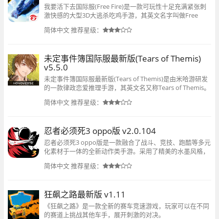
我要活下去国际服(Free Fire)是一款可玩性十足充满紧张刺
激快感的大型3D大逃杀吃鸡手游，其英文名字叫做Free
Fire，是采用了顶尖3D引擎打造而成，画面和地图制作的非
简体中文
推荐星级：
常逼真精致，各处细节处理的非常棒，能够
未定事件簿国际服最新版(Tears of Themis)
v5.5.0
未定事件簿国际服最新版(Tears of Themis)是由米哈游研发
的一款律政恋爱推理手游，其英文名又称Tears of Themis。
游戏以律政推理为剧情，沿用了抽卡游戏的内核玩法，再加
简体中文
推荐星级：
上四条恋爱感情线、长达一年的暧昧期，与每一位男主的
忍者必须死3 oppo版 v2.0.104
忍者必须死3 oppo版是一款融合了战斗、竞技、跑酷等多元
化素材于一体的全新动作类手游。采用了精美的水墨风格，
充斥着一股浓浓的武侠气息，还结合了2D手绘与3D技术合
简体中文
推荐星级：
成的精致流畅的游戏场景，为广大玩家们
狂飙之路最新版 v1.11
《狂飙之路》是一款全新的赛车竞速游戏，玩家可以在不同
的赛道上挑战其他车手，展开刺激的对决。