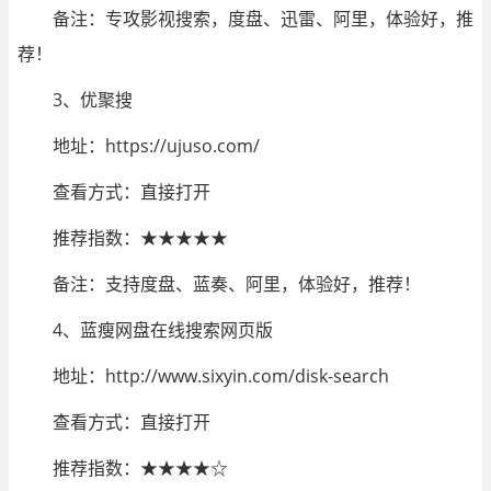
备注：专攻影视搜索，度盘、迅雷、阿里，体验好，推
荐！
3、优聚搜
地址：https://ujuso.com/
查看方式：直接打开
推荐指数：★★★★★
备注：支持度盘、蓝奏、阿里，体验好，推荐！
4、蓝瘦网盘在线搜索网页版
地址：http://www.sixyin.com/disk-search
查看方式：直接打开
推荐指数：★★★★☆