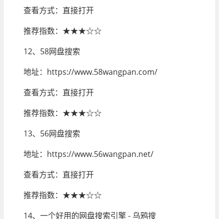
查看方式：直接打开
推荐指数：★★★☆☆
12、58网盘搜索
地址：https://www.58wangpan.com/
查看方式：直接打开
推荐指数：★★★☆☆
13、56网盘搜索
地址：https://www.56wangpan.net/
查看方式：直接打开
推荐指数：★★★☆☆
14、一个好用的网盘搜索引擎 - 乌鸦搜