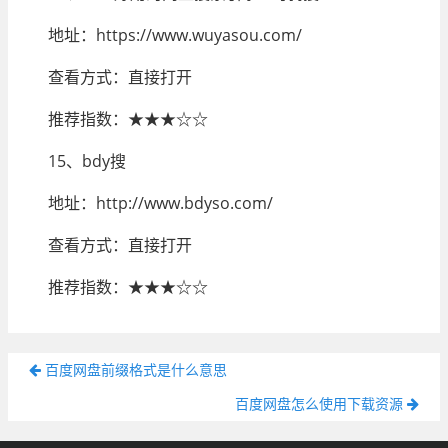
地址：https://www.wuyasou.com/
查看方式：直接打开
推荐指数：★★★☆☆
15、bdy搜
地址：http://www.bdyso.com/
查看方式：直接打开
推荐指数：★★★☆☆
百度网盘前缀格式是什么意思
百度网盘怎么使用下载资源