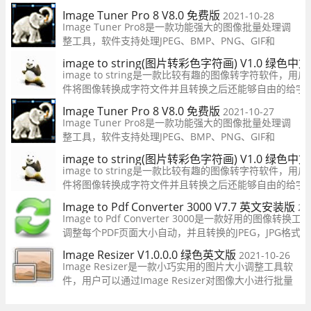
tiff、wmp、ico六款模式，而且还支持批量转换，有需
Image Tuner Pro 8 V8.0 免费版
2021-10-28
吧！
Image Tuner Pro8是一款功能强大的图像批量处理调
整工具，软件支持处理JPEG、BMP、PNG、GIF和
TIFF、PCX等常用的图片格式，用户在这可以自由的调
image to string(图片转彩色字符画) V1.0 绿色中
整图片的参数，一键快速处理，让你在这可以轻松的处
image to string是一款比较有趣的图像转字符软件，
理自己需要的图片，操作简单，有需要的用户快来下载
件将图像转换成字符文件并且转换之后还能够自由的给字
吧！
的用户不要错过了，欢迎下载使用！
Image Tuner Pro 8 V8.0 免费版
2021-10-27
Image Tuner Pro8是一款功能强大的图像批量处理调
整工具，软件支持处理JPEG、BMP、PNG、GIF和
TIFF、PCX等常用的图片格式，用户在这可以自由的调
image to string(图片转彩色字符画) V1.0 绿色中
整图片的参数，一键快速处理，让你在这可以轻松的处
image to string是一款比较有趣的图像转字符软件，
理自己需要的图片，操作简单，有需要的用户快来下载
件将图像转换成字符文件并且转换之后还能够自由的给字
吧！
的用户不要错过了，欢迎下载使用！
Image to Pdf Converter 3000 V7.7 英文安装版
20
Image to Pdf Converter 3000是一款好用的图像转换
调整每个PDF页面大小自动，并且转换的JPEG，JPG格式为
式，还可以命名修正的PDF文件页面宽度，合并多个图像
Image Resizer V1.0.0.0 绿色英文版
2021-10-26
一的PDF，而不会失去原有的风格。
Image Resizer是一款小巧实用的图片大小调整工具软
件，用户可以通过Image Resizer对图像大小进行批量
操作，还具有图片上编写文本、更改图像颜色等功能，
十分实用。