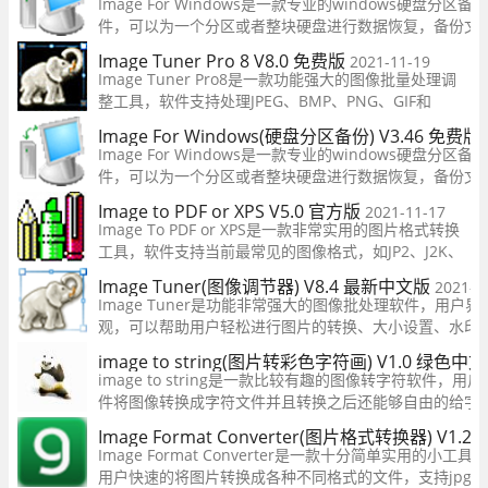
Image For Windows是一款专业的windows硬盘分区
件，可以为一个分区或者整块硬盘进行数据恢复，备份文
在本地或网络设备中，想要刻录成CD或DVD也是可以的。Ima
Image Tuner Pro 8 V8.0 免费版
2021-11-19
Windows还可以快速为硬盘分区创建一个镜像文件，支持CD
Image Tuner Pro8是一款功能强大的图像批量处理调
DVD+R
整工具，软件支持处理JPEG、BMP、PNG、GIF和
TIFF、PCX等常用的图片格式，用户在这可以自由的调
Image For Windows(硬盘分区备份) V3.46 免费版
整图片的参数，一键快速处理，让你在这可以轻松的处
Image For Windows是一款专业的windows硬盘分区
理自己需要的图片，操作简单，有需要的用户快来下载
件，可以为一个分区或者整块硬盘进行数据恢复，备份文
吧！
在本地或网络设备中，想要刻录成CD或DVD也是可以的。Ima
Image to PDF or XPS V5.0 官方版
2021-11-17
Windows还可以快速为硬盘分区创建一个镜像文件，支持CD
Image To PDF or XPS是一款非常实用的图片格式转换
DVD+R
工具，软件支持当前最常见的图像格式，如JP2、J2K、
JPF、PNG、BMP、TIF、EMF和WMF等格式文件都支
Image Tuner(图像调节器) V8.4 最新中文版
2021-1
持，软件支持一键批量操作，让你在这可以轻松转换到
Image Tuner是功能非常强大的图像批处理软件，用户界
自己想要的图片格式，有需要的用户快来下载吧！
观，可以帮助用户轻松进行图片的转换、大小设置、水印
加、旋转、着色、锐利等操作，满足不同用户对图片处理
image to string(图片转彩色字符画) V1.0 绿色中
部需求。软件基于极其快速的图像处理引擎，几乎没有控
image to string是一款比较有趣的图像转字符软件，
件将图像转换成字符文件并且转换之后还能够自由的给字
的用户不要错过了，欢迎下载使用！
Image Format Converter(图片格式转换器) V1.
Image Format Converter是一款十分简单实用的小
用户快速的将图片转换成各种不同格式的文件，支持jpg、pn