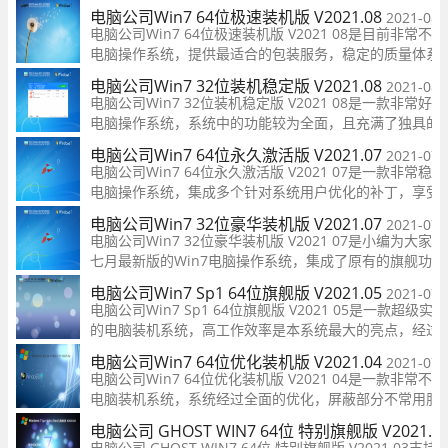
提供最新最全的官方驱动，装机时运行驱动软件自动安装
电脑公司Win7 64位极速装机版 V2021.08
2021-08-
心。
电脑公司Win7 64位极速装机版 V2021 08是目前非常不
电脑操作系统，提供最适合的包装服务，稳定的质量体系
互模式，智能安装用户电脑模型、硬件设备，可以提高系
电脑公司Win7 32位装机稳定版 V2021.08
2021-08-
的性能，用户可以直观地提高了整个系统的运行速度和效
电脑公司Win7 32位装机稳定版 V2021 08是一款非常好
率。
电脑操作系统，系统中的功能较为全面，且充满了独具的
色，让你可以快速的将系统完成安装，而且不用激活，安
电脑公司Win7 64位永久激活版 V2021.07
2021-07-
完成就能立即使用，大大节省用户时间！
电脑公司Win7 64位永久激活版 V2021 07是一款非常稳
电脑操作系统，集成多个针对系统用户优化的补丁，享受
捷的操作，提供优质的服务，享受完美的体验，系统装机
电脑公司Win7 32位豪华装机版 V2021.07
2021-07-
度快，5-8分钟就能安装完成，非常的便捷！
电脑公司Win7 32位豪华装机版 V2021 07是小编为大家
七月最新版的Win7电脑操作系统，集成了原有的旗舰功能
用户可以通过这个图像组件自由使用各种服务并完成操作
电脑公司Win7 Sp1 64位旗舰版 V2021.05
2021-07-
提供多种装机方式，用户可以自由选择，操作简单，非常
电脑公司Win7 Sp1 64位旗舰版 V2021 05是一款超级实用
便捷！
的电脑装机系统，高工作效率是本系统最大的亮点，经过
层优化，确保了系统的稳定性非常良好，电脑公司Win7 6
电脑公司Win7 64位优化装机版 V2021.04
2021-07-
位旗舰版可以智能判断硬件类型并安装最兼容的驱动，大
电脑公司Win7 64位优化装机版 V2021 04是一款非常不
节省了装机时间，适用于所有型号
电脑装机系统，系统经过全面的优化，屏蔽部分不常用服
务，让你的电脑运行更加流畅，这里为大家提供多种装机
电脑公司 GHOST WIN7 64位 特别旗舰版 V2021.0
式，兼容各种电脑机型，用户可以随时一键快速装机，非
电脑公司 GHOST WIN7 64位 特别旗舰版 V2021 03支