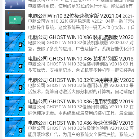
电脑装机系统，使用的是32位的运行环境，能适配所有
新旧电脑的型号，功能组件和驱动程序的性能都得到了
电脑公司Win10 32位极速稳定版 V2021.04
2021-11
大幅提升，且电脑公司Win10 32位专业版V2021 05安装
电脑公司Win10 32位极速稳定版 V2021 04是一款非常好
速度极快，用户们在使用的时候会更加的流畅稳定
电脑操作系统，这款系统采用的一键无人值守安装、自动
硬件并安装驱动程序，装机速度快，大大提升装机效率，
电脑公司 GHOST WIN10 X86 装机旗舰版 V2020.07
满足广大用户的装机需求，有需要的用户快来下载吧！
电脑公司 GHOST WIN10 32位装机旗舰版 V2020.07
复，去除了多余的应用、广告及插件。系统智能优化计算机
在不影响性能的前提下提高电池续航力，且智能判断并静
电脑公司 GHOST WIN10 X86 装机特别版 V2018.09
动。
电脑公司 GHOST WIN10 32位装机特别版 V2018 09
多项优势，支持笔记本、台式机等多种机型一键安装系统
体中文设置为默认语言，安装完成开机后即可直接使用，
电脑公司 GHOST WIN10 32位通用装机版 V2020.
件驱动，可在进入系统后自动为用户安装
电脑公司 GHOST WIN10 32位通用装机版 V2020.10 
活技术，能够自动激活大部分机型的计算机，自动适配各
装最新驱动，保障系统能够稳定运行。本系统在优化时仅
电脑公司 GHOST WIN10 X86 通用特别版 V2019.12
影响完整性，保留所有功能及组件，还用户一个纯净的Wi
电脑公司 GHOST WIN10 32位通用特别版 V2019.12
确保纯净无毒。本系统集成最常用的装机工具、最全面的
更稳定的特性，还将IE浏览器和Edge游览器放置到桌面
电脑公司 GHOST WIN10 X86 极速体验版 V2019.02
系统既可以在uefi机型上安装，也可以leg
电脑公司 GHOST WIN10 32位极速体验版 V2019.02
能屏蔽垃圾广告，为用户的系统安全保驾护航。系统支持