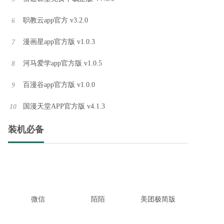
职教云app官方 v3.2.0
6
国漫天堂APP官方版 v4.1.3
国漫天堂APP是一款非常受漫迷喜爱的免费追番软件，提供了各种不同题材的正版漫画内容。用户可以根据个人喜好选择并阅读各种精彩漫画，而且无需等待即可享受漫画更新带来的乐趣。此软件涵盖了多个地区的漫画作品，
漫画星app官方版 v1.0.3
7
河马爱学app官方版 v1.0.5
8
西瓜看球直播app安卓版v2.1.1
百漫谷app官方版 v1.0.0
9
西瓜看球直播app安卓版是一款能够轻松观看足球赛事的软件，软件提供丰富的足球相关动态内容，用户能够观看各种的足球直播和相关视频，带来高清的画面设置和便利的弹幕交流体验，也能了解各种的体育相关知识和资讯。
国漫天堂APP官方版 v4.1.3
10
tom影院app最新安卓版 v1.0
装机必备
tom影院app是一款手机上的免费追剧平台，提供丰富的影视资源，包括各种类型的剧集，让用户可以轻松在线观看。不仅有高清的画质播放，还能实时更新最新的资源，而且所有内容都是免费的，无需会员。让用户可以随时随地
冷眸软件库官方客户端 v12.0
冷眸软件库是一个资源多多的平台，为用户提供丰富多样的资源下载服务。不仅包括影视、音乐、文档等多种类型的资源，还有各种各样的游戏、工具和应用程序。用户可以轻松地在该平台上搜索并下载所需的资源。冷眸软件库
微信
陌陌
美团极简版
WiFi钥匙万能速连软件官方版 v1.0.0