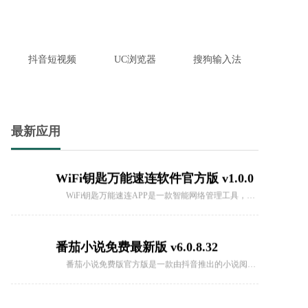
WiFi钥匙万能速连APP是一款智能网络管理工具，提供了全方位的网络连接、测速、安全检测等功能，让用户随时随地都能轻松连接到最佳的WiFi网络，享受稳定流畅的网络使用体验。
抖音短视频
UC浏览器
搜狗输入法
番茄小说免费最新版 v6.0.8.32
番茄小说免费版官方版是一款由抖音推出的小说阅读平台软件。这款软件拥有非常丰富的小说资源库，所有的小说都可以免费阅读，让用户可以随时随地畅享阅读的乐趣。
最新应用
国漫天堂APP官方版 v4.1.3
国漫天堂APP是一款非常受漫迷喜爱的免费追番软件，提供了各种不同题材的正版漫画内容。用户可以根据个人喜好选择并阅读各种精彩漫画，而且无需等待即可享受漫画更新带来的乐趣。此软件涵盖了多个地区的漫画作品，
西瓜看球直播app安卓版v2.1.1
西瓜看球直播app安卓版是一款能够轻松观看足球赛事的软件，软件提供丰富的足球相关动态内容，用户能够观看各种的足球直播和相关视频，带来高清的画面设置和便利的弹幕交流体验，也能了解各种的体育相关知识和资讯。
tom影院app最新安卓版 v1.0
tom影院app是一款手机上的免费追剧平台，提供丰富的影视资源，包括各种类型的剧集，让用户可以轻松在线观看。不仅有高清的画质播放，还能实时更新最新的资源，而且所有内容都是免费的，无需会员。让用户可以随时随地