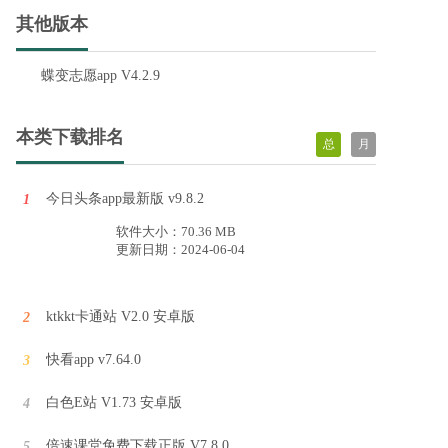
其他版本
蝶变志愿app V4.2.9
本类下载排名
总
月
今日头条app最新版 v9.8.2
1
软件大小：70.36 MB
更新日期：2024-06-04
WiFi钥匙万能速连软件官方版 v1.0.0
ktkkt卡通站 V2.0 安卓版
2
WiFi钥匙万能速连APP是一款智能网络管理工具，提供了全方位的网络连接、测速、安全检测等功能，让用户随时随地都能轻松连接到最佳的WiFi网络，享受稳定流畅的网络使用体验。
快看app v7.64.0
3
番茄小说免费最新版 v6.0.8.32
白色E站 V1.73 安卓版
4
番茄小说免费版官方版是一款由抖音推出的小说阅读平台软件。这款软件拥有非常丰富的小说资源库，所有的小说都可以免费阅读，让用户可以随时随地畅享阅读的乐趣。
倍速课堂免费下载正版 V7.8.0
5