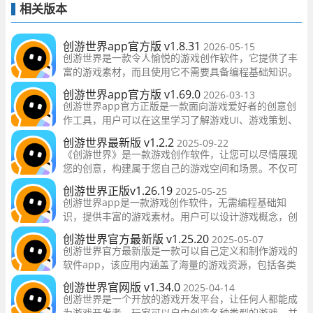
相关版本
创游世界app官方版 v1.8.31
2026-05-15
创游世界是一款令人愉悦的游戏创作软件，它提供了丰
富的游戏素材，而且使用它不需要具备编程基础知识。
这个软件中的游戏素材已经预先搭建好框架，你只需要
创游世界app官方版 v1.69.0
2026-03-13
将所需的物品放在相应的位置即可。
创游世界app官方正版是一款面向游戏爱好者的创意创
作工具，用户可以在这里学习了解游戏UI、游戏策划、
游戏制作等各个方面相关知识，也可以自己动手，发挥
创游世界最新版 v1.2.2
2025-09-22
想象力，设计人物、背景、物品等内容，还可以参加团
《创游世界》是一款游戏创作软件，让您可以尽情展现
队创作，寻找志同道合的伙伴一起制作游戏
您的创意，构建属于您自己的游戏空间和场景。不仅可
以使用预先准备好的框架和模板快速制作游戏，还可以
创游世界正版v1.26.19
2025-05-25
与社区分享您的作品，与伙伴组队创作，充分展现您的
创游世界app是一款游戏创作软件，无需编程基础知
设计才华。
识，提供丰富的游戏素材。用户可以设计游戏概念，创
建游戏场景，添加角色和动画，设计游戏玩法，添加音
创游世界官方最新版 v1.25.20
2025-05-07
效和音乐，进行测试和优化，与其他创作者分享作品。
创游世界官方最新版是一款可以自己定义和制作游戏的
软件app，该应用内涵盖了海量的游戏资源，包括各类
动作、射击、 角色扮演、休闲等类型的游戏，满足用户
创游世界官网版 v1.34.0
2025-04-14
的不同需求，应用还具有简单易用的界面设计以及流畅
创游世界是一个开放的游戏开发平台，让任何人都能成
为游戏开发者。玩家可以自由创造各种类型的游戏，并