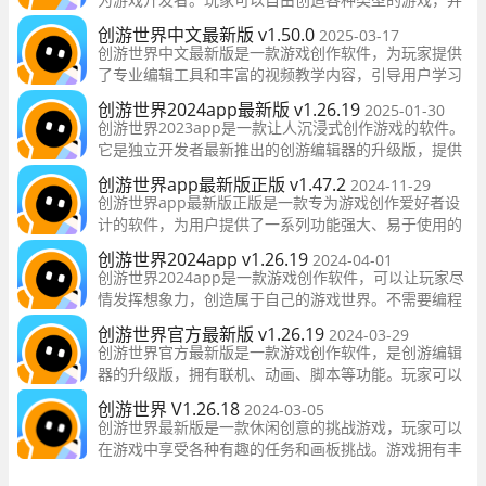
且可以在游戏中加入自己喜欢的元素，体验当游戏制作
创游世界中文最新版 v1.50.0
2025-03-17
人的乐趣。
创游世界中文最新版是一款游戏创作软件，为玩家提供
了专业编辑工具和丰富的视频教学内容，引导用户学习
如何制作游戏。这是创游编辑器的升级版，新增了联
创游世界2024app最新版 v1.26.19
2025-01-30
机、动画、脚本等功能。
创游世界2023app是一款让人沉浸式创作游戏的软件。
它是独立开发者最新推出的创游编辑器的升级版，提供
了更多强大而简单易用的功能，包括联机、动画和脚本
创游世界app最新版正版 v1.47.2
2024-11-29
等。
创游世界app最新版正版是一款专为游戏创作爱好者设
计的软件，为用户提供了一系列功能强大、易于使用的
工具。无论您是游戏制作的新手还是经验丰富的开发
创游世界2024app v1.26.19
2024-04-01
者，都可以通过这款软件轻松创作出自己的游戏
创游世界2024app是一款游戏创作软件，可以让玩家尽
情发挥想象力，创造属于自己的游戏世界。不需要编程
基础知识，用户可以通过软件提供的丰富素材和功能，
创游世界官方最新版 v1.26.19
2024-03-29
设计各种不同类型的游戏，实现自己的创意。
创游世界官方最新版是一款游戏创作软件，是创游编辑
器的升级版，拥有联机、动画、脚本等功能。玩家可以
利用这款软件实现自己的创意，设计游戏场景、角色和
创游世界 V1.26.18
2024-03-05
玩法，同时可以与其他创作者分享作品，一起创造丰富
创游世界最新版是一款休闲创意的挑战游戏，玩家可以
多彩
在游戏中享受各种有趣的任务和画板挑战。游戏拥有丰
富的玩法模式，让玩家可以自由发挥创造力，体验不同