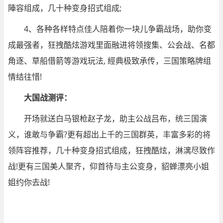
陣容组成，几十种变身招式组成;
4、各种各样特点佳人陪着你一块儿争霸战场，助你变
成最强者，狂拽酷炫游戏里面融进将领搜集、公会战、名都
角逐、草船借箭等游戏玩法, 經典极致承传，三国策略牌组
情结往惜!
大国战测评：
开场就送白马银枪赵子龙，助主公战吕布，统三国演
义，谁敢与争霸?更有超出上千的三国群英，丰富多彩的将
领阵容推荐，几十种变身招式组成，狂拽酷炫，淋漓尽致作
战!更有三国美人聚齐，仰首待与主公变身，貂蝉漂亮小姐
姐约你去战!