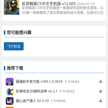
类型竞技玩法模式，使用各种武器在广阔的战场上与歹
反恐精英CS中文手机版 v12.605
2024-01-19
徒进行一场超热血的激情对战，游戏场景非常的真实，
反恐精英CS中文手机版是一款备受欢迎的射击游戏，以
在这个虚拟的战斗环境之下能够感受到真实的紧张刺激
3D第一视角展现了真实而紧张的战斗场景。玩家可以在
感！
多种模式下挑战自己，体验到更多的乐趣性。
您可能感兴趣
飞行射击
推荐下载
最强射手官方版 v189.1.0.3018
【飞行射击】
彩弹攻击3D颜料战争 v2.2.1
【飞行射击】
甜心丧尸猎人 V2.3.10
【飞行射击】