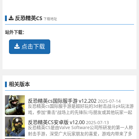
反恐精英CS
下载地址
站外下载：
点击下载
相关版本
反恐精英cs国际服手游 v12.202
2025-07-14
反恐精英cs国际服手游是超好玩的3d射击战斗pk玩法游
戏，参加“重击”战场上的先锋队!与朋友或其他玩家一起
玩，您将爱上移动设备上的拍摄体验！免费玩！两种模
反恐精英CS安卓版 v12.00
2025-07-13
式随你选择，游戏还收录了全球的世界名枪，感受真实
反恐精英CS是由Valve Software公司所研发的第一人称
又刺激的掌上射击快感！各种各样的fps射击武器
射击手游，深受广大玩家朋友的喜爱，游戏内带来了多