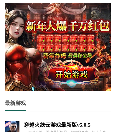
机甲恐龙城市狂暴官方版 v1.5
机甲恐龙城市狂暴官方版这是一款充满热血与冒险的恐龙主题城市战斗游戏，玩家将化身为强大的恐龙指挥官，操控各种形态的恐龙在城市中狂暴作战。通过与机甲的结合，这款游戏将带你体验前所未有的战斗快感，挑战各种敌人，完成刺激任务。
抓抓地牢手机版 v1.0
抓抓地牢手机版是以卡牌策略玩法融合经典肉鸽玩法而打造的一款非常好玩的创新式游戏，游戏内有着非常有趣的机制设定，你可以通过抓娃娃来得到自己需要的任何卡牌，利用抓娃娃机来拿武器、盾牌这些装备，去闯不断变换的地牢，打败敌人。
三角洲行动最新版v1.5
三角洲行动最新版是一款引人入胜的3D写实风格枪战射击游戏。玩家将化身为顶尖的阻击手，潜入原始森林进行激烈的战斗，接受各种复杂多变的任务。
节奏盒子Sprunki模组最新版v1.7
最新游戏
节奏盒子Sprunki模组最新版的奇妙世界！这是一个由热爱音乐的玩家们自主创作的模组，不仅带来了多种多样的角色选择，还为你提供了自由挑战音乐关卡的机会。
穿越火线云游戏最新版v5.0.5