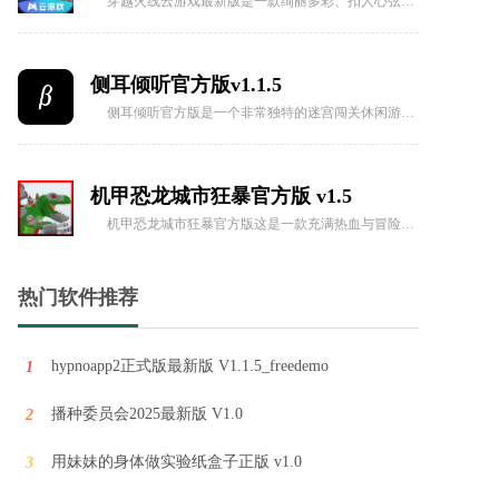
穿越火线云游戏最新版是一款绚丽多彩、扣人心弦的手机射击竞技游戏，致力于为玩家呈现卓越的游戏体验。它不仅适配各种手机型号，甚至在低配置的设备上也能够实现畅快的游戏，轻松应对各种战斗场景。
侧耳倾听官方版v1.1.5
侧耳倾听官方版是一个非常独特的迷宫闯关休闲游戏，该游戏是由一名开发者在用眼过度且眼睛感到疲累时的灵光一现所创造。
机甲恐龙城市狂暴官方版 v1.5
机甲恐龙城市狂暴官方版这是一款充满热血与冒险的恐龙主题城市战斗游戏，玩家将化身为强大的恐龙指挥官，操控各种形态的恐龙在城市中狂暴作战。通过与机甲的结合，这款游戏将带你体验前所未有的战斗快感，挑战各种敌人，完成刺激任务。
热门软件推荐
抓抓地牢手机版 v1.0
抓抓地牢手机版是以卡牌策略玩法融合经典肉鸽玩法而打造的一款非常好玩的创新式游戏，游戏内有着非常有趣的机制设定，你可以通过抓娃娃来得到自己需要的任何卡牌，利用抓娃娃机来拿武器、盾牌这些装备，去闯不断变换的地牢，打败敌人。
hypnoapp2正式版最新版 V1.1.5_freedemo
1
播种委员会2025最新版 V1.0
2
三角洲行动最新版v1.5
三角洲行动最新版是一款引人入胜的3D写实风格枪战射击游戏。玩家将化身为顶尖的阻击手，潜入原始森林进行激烈的战斗，接受各种复杂多变的任务。
用妹妹的身体做实验纸盒子正版 v1.0
3