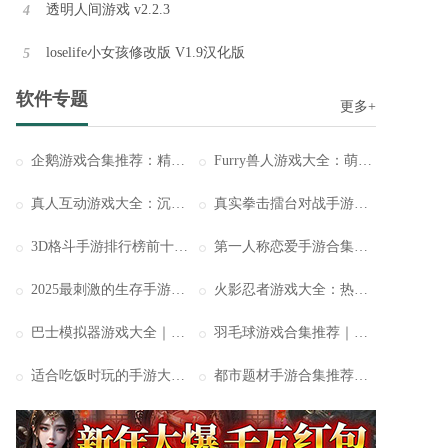
透明人间游戏 v2.2.3
4
节奏盒子Sprunki模组最新版v1.7
loselife小女孩修改版 V1.9汉化版
5
节奏盒子Sprunki模组最新版的奇妙世界！这是一个由热爱音乐的玩家们自主创作的模组，不仅带来了多种多样的角色选择，还为你提供了自由挑战音乐关卡的机会。
软件专题
更多+
企鹅游戏合集推荐：精选多款可爱企鹅主题手游
Furry兽人游戏大全：萌力爆棚与幻想交织的奇趣兽化世界
真人互动游戏大全：沉浸式演绎你的专属人生
真实拳击擂台对战手游大全：热血拳台激战来袭
3D格斗手游排行榜前十名：极致打击感与视觉震撼并存的动作盛宴
第一人称恋爱手游合集：开启你的专属甜蜜邂逅
2025最刺激的生存手游排行榜TOP10：体验真正的荒野求生之路
火影忍者游戏大全：热血羁绊与忍道传承的全新体验
巴士模拟器游戏大全｜沉浸式驾驶体验与真实还原的城市旅程
羽毛球游戏合集推荐｜畅享指尖竞技与运动激情
适合吃饭时玩的手游大全推荐：轻松畅玩，边吃边享乐
都市题材手游合集推荐：沉浸式现代都市冒险体验