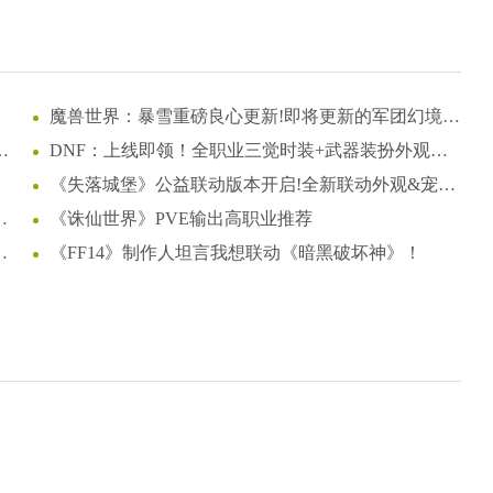
魔兽世界：暴雪重磅良心更新!即将更新的军团幻境大
改动，这下真成爽游了!
入
DNF：上线即领！全职业三觉时装+武器装扮外观一
览，奶枪奇美拉首次免费送！
《失落城堡》公益联动版本开启!全新联动外观&宠物
登场!
让
《诛仙世界》PVE输出高职业推荐
《FF14》制作人坦言我想联动《暗黑破坏神》！