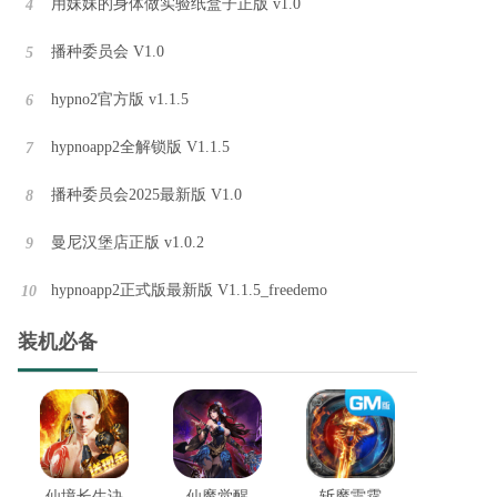
用妹妹的身体做实验纸盒子正版 v1.0
4
播种委员会 V1.0
5
hypno2官方版 v1.1.5
6
hypnoapp2全解锁版 V1.1.5
7
播种委员会2025最新版 V1.0
8
曼尼汉堡店正版 v1.0.2
9
hypnoapp2正式版最新版 V1.1.5_freedemo
10
装机必备
仙境长生诀
仙魔觉醒
斩魔雷霆