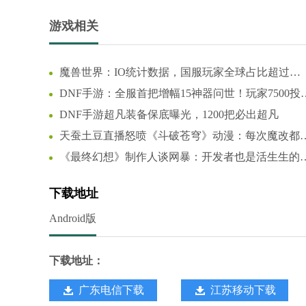
游戏相关
魔兽世界：IO统计数据，国服玩家全球占比超过
44%，怀旧服占比更高
DNF手游：全服首把增幅15神器问世！玩家7500投
狂赚66万
DNF手游超凡装备保底曝光，1200把必出超凡
天蚕土豆直播怒喷《斗破苍穹》动漫：每次魔改都
我背锅
《最终幻想》制作人谈网暴：开发者也是活生生的
人！
下载地址
Android版
下载地址：
广东电信下载
江苏移动下载