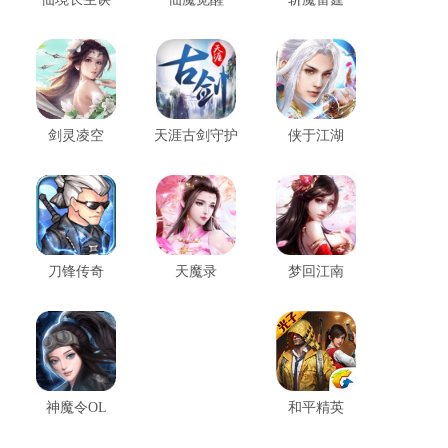
剑灵凌空
天涯古剑守护
侠于江湖
穿越火线云游戏最新版v5.0.5
刀锋传奇
天魔录
梦回江南
穿越火线云游戏最新版是一款绚丽多彩、扣人心弦的手机射击竞技游戏，致力于为玩家呈现卓越的游戏体验。它不仅适配各种手机型号，甚至在低配置的设备上也能够实现畅快的游戏，轻松应对各种战斗场景。
侧耳倾听官方版v1.1.5
侧耳倾听官方版是一个非常独特的迷宫闯关休闲游戏，该游戏是由一名开发者在用眼过度且眼睛感到疲累时的灵光一现所创造。
神魔令OL
和平精英