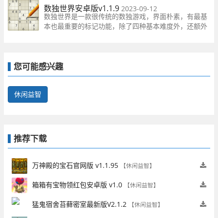
充的方式来挑战玩家的逻辑思维能力。玩家需要利用推
数独世界安卓版v1.1.9
2023-09-12
理和逻辑，将数字填入每个格子，使得每行、每列和每
数独世界是一款很传统的数独游戏，界面朴素，有最基
个宫都
本也最重要的标记功能，除了四种基本难度外，还额外
给资深玩家一个挑战模式。游戏还支持多人游戏，喜欢
数独的玩家不要错过了！
您可能感兴趣
休闲益智
推荐下载
万神殿的宝石官网版 v1.1.95
【休闲益智】
箱箱有宝物领红包安卓版 v1.0
【休闲益智】
猛鬼宿舍苔藓密室最新版V2.1.2
【休闲益智】