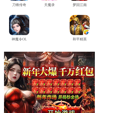
我的游戏公司官方版 v1.0.2
刀锋传奇
天魔录
梦回江南
我的游戏公司官方版是一款创新性地融合了卡牌玩法的模拟经营游戏，玩家将扮演游戏公司创业者，从零开始组建开发团队，通过招募策划、美术、程序、音乐等员工卡牌，逐步推动公司成长并开发各类游戏作品。游戏以“真实游戏公
荒谬的钓鱼(Ridiculous Fishing)官方版 v1.2.2.4.8
荒谬的钓鱼(Ridiculous Fishing)官方版是一款独特的休闲娱乐游戏，将钓鱼过程融入了枪支射击的元素，让玩家感受到非凡的钓鱼乐趣。在游戏中，玩家可以在汪洋大海中使用渔具作为枪支，在下钓的过程中不断射击鱼类，从而获得丰厚的奖励。游戏画面
神魔令OL
和平精英
宝可梦Z游戏手机版2026 v26
宝可梦Z游戏手机版2026是全新同人改版完全汉化版，游戏中收录了各个版本经典的宝可梦角色，加入mega、极巨化以及全新的技能特性以及区域，化身训练师，在宝可梦的世界中冒险吧！
FNF正面镜安卓版 v1.0.0
FNF正面镜安卓版是一款刺激有趣的音乐体验游戏，专为热爱节奏和挑战的玩家设计。游戏采用了鲜艳的画面和动感的音乐，让玩家进入一个充满创意与热情的音乐世界。在这里，你将能够与全新的角色一同展开冒险，解锁不同的曲目，挑战各种音乐关卡。
Mobile Legends国际服2026 v1.9.42.10341
Mobile Legends国际服2026是一款经典的5v5 MOBA竞技游戏，玩家可以选择不同定位的英雄，与全球玩家展开激烈对战，推倒敌方防御塔，体验沉浸式的战斗乐趣。