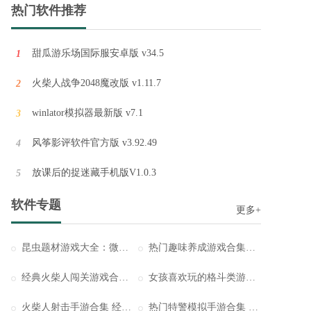
热门软件推荐
甜瓜游乐场国际服安卓版 v34.5
1
火柴人战争2048魔改版 v1.11.7
2
winlator模拟器最新版 v7.1
3
风筝影评软件官方版 v3.92.49
4
放课后的捉迷藏手机版V1.0.3
5
软件专题
更多+
昆虫题材游戏大全：微观昆虫模拟经营游戏合集
热门趣味养成游戏合集｜高人气休闲养成类手游大全
经典火柴人闯关游戏合集 热门火柴人手游大全
女孩喜欢玩的格斗类游戏大全 上手简单角色颜值出众
火柴人射击手游合集 经典火柴人射击游戏大全
热门特警模拟手游合集 经典反恐特警游戏推荐