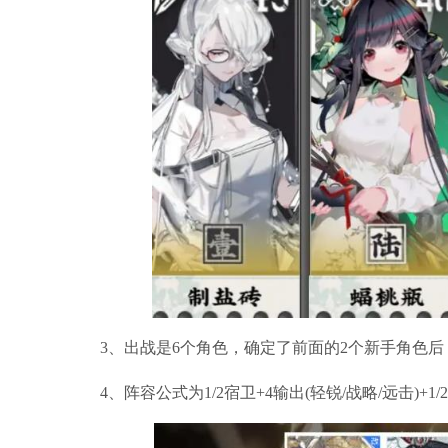
3、出战是6个角色，确定了前面的2个新手角色
4、阵容公式为1/2宿卫+4输出(轻锐/战略/远击)+1/