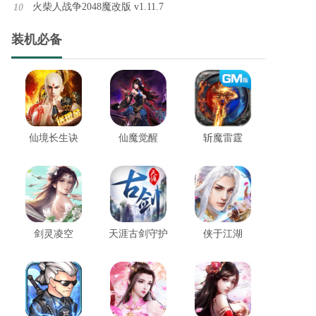
火柴人战争2048魔改版 v1.11.7
10
装机必备
FNF正面镜安卓版 v1.0.0
FNF正面镜安卓版是一款刺激有趣的音乐体验游戏，专为热爱节奏和挑战的玩家设计。游戏采用了鲜艳的画面和动感的音乐，让玩家进入一个充满创意与热情的音乐世界。在这里，你将能够与全新的角色一同展开冒险，解锁不同的曲目，挑战各种音乐关卡。
仙境长生诀
仙魔觉醒
斩魔雷霆
Mobile Legends国际服2026 v1.9.42.10341
Mobile Legends国际服2026是一款经典的5v5 MOBA竞技游戏，玩家可以选择不同定位的英雄，与全球玩家展开激烈对战，推倒敌方防御塔，体验沉浸式的战斗乐趣。
剑灵凌空
天涯古剑守护
侠于江湖
兰德里纳河x手机版2026 v1.0.4
兰德里纳河x手机版2026是一款经过兰德里纳河系列的第十部作品Slendrina X的黑客模组修改版本的恐怖解谜游戏，游戏也曾一度被称之为斯伦德里娜X。游戏整体画面风格继承了前几部作品的一款风格