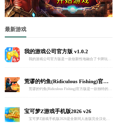
兰德里纳河x手机版2026 v1.0.4
最新游戏
兰德里纳河x手机版2026是一款经过兰德里纳河系列的第十部作品Slendrina X的黑客模组修改版本的恐怖解谜游戏，游戏也曾一度被称之为斯伦德里娜X。游戏整体画面风格继承了前几部作品的一款风格
我的游戏公司官方版 v1.0.2
我的游戏公司官方版是一款创新性地融合了卡牌玩法的模拟经营游戏，玩家将扮演游戏公司创业者，从零开始组建开发团队，通过招募策划、美术、程序、音乐等员工卡牌，逐步推动公司成长并开发各类游戏作品。游戏以“真实游戏公
荒谬的钓鱼(Ridiculous Fishing)官方版 v1.2.2.4.8
荒谬的钓鱼(Ridiculous Fishing)官方版是一款独特的休闲娱乐游戏，将钓鱼过程融入了枪支射击的元素，让玩家感受到非凡的钓鱼乐趣。在游戏中，玩家可以在汪洋大海中使用渔具作为枪支，在下钓的过程中不断射击鱼类，从而获得丰厚的奖励。游戏画面
宝可梦Z游戏手机版2026 v26
宝可梦Z游戏手机版2026是全新同人改版完全汉化版，游戏中收录了各个版本经典的宝可梦角色，加入mega、极巨化以及全新的技能特性以及区域，化身训练师，在宝可梦的世界中冒险吧！