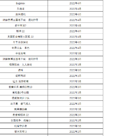
荐
Win10系统精简版镜像大全