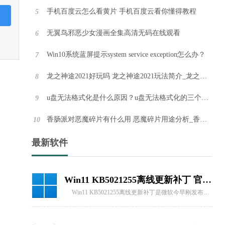
手机百度云怎么看黄片 手机百度云看你懂得教程
5
石大师U盘装系统软件 V1.6.4.104 官方最新版
无翼鸟邪恶少女漫画全集高清无码在线观看
6
石大师U盘装系统软件是一款相当便捷实用的U盘启动盘及重装工具软件，该软件功能强大，操作简单，非常适合新手小白使用，石大师U盘装系统软件内置多种重装模式，可以任由用户自行选择，绿色安全，欢迎有需要的小伙伴前来下载。
Win10系统蓝屏提示system service exception怎么办？
7
龙之神途2021好玩吗 龙之神途2021玩法简介_龙之神途2021
8
石大师U盘制作工具 V1.6.4.104 最新版
石大师U盘制作工具是便捷高效的系统重装软件，无需掌握任何技术基础，也不用硬件辅助，让用户能随时重装系统，智能识别电脑硬件环境和网络状态，提供最佳安装系统服务，支持一键备份还原数据，多种系统版本自由选择，为你的重装系统保驾护航。
u盘无法格式化是什么原因？u盘无法格式化的三个解决方法
9
香肠派对恶魔碎片有什么用 恶魔碎片用途分析_香肠派对
10
系统之家装机大师 V1.5.5.1336 官方版
最新软件
系统之家装机大师是专为小白用户打造的装机工具，操作简单，适合32位和64位的电脑安装使用，支持备份或还原文件，也能通过系统之家装机大师，制作U盘启动盘，智能检测当前配置信息，选择最佳的安装方式，无广告，请大家放心使用。
Win11 KB5021255离线更新补丁 官方版
Win11 KB5021255离线更新补丁是微软今早刚发布的最新补丁，用户可以升级补丁至内部版本22621 963，此次更新不仅为用户解决了可能影响任务管理器的问题，而且针对DPAPI解密进行了一定的改进，接下来本站为大家提供补丁下载。