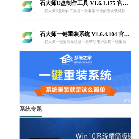
石大师U盘制作工具 V1.6.1.175 官方版
石大师U盘制作工具是一款非常专业的系统装机软件，该软件支持一键系统重装、U盘重启、备份还原等，用户可以根据自身需求自行选择安装方式，支持所以品牌重装系统以及一键装机原版系统，操作简单，无需任何操作技术，有需要的用户快来下载吧。
石大师一键重装系统 V1.6.4.104 官方最新版
石大师一键重装系统是一款帮助用户实现一键重装的软件，同时还支持制作万能U盘启动盘的工具，提供win11、win10、win7、winxp等各种系统版本的一键重装，功能强大，兼容性强，就算是小白也可以快速装机，感兴趣的快来下载吧。
系统专题