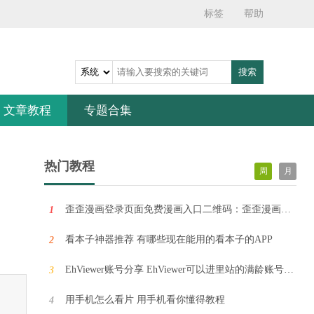
石大师U盘制作工具 V1.6.4.104 最新版
标签
帮助
石大师U盘制作工具是便捷高效的系统重装软件，无需掌握任何技术基础，也不用硬件辅助，让用户能随时重装系统，智能识别电脑硬件环境和网络状态，提供最佳安装系统服务，支持一键备份还原数据，多种系统版本自由选择，为你的重装系统保驾护航。
搜索
系统之家装机大师 V1.5.5.1336 官方版
系统之家装机大师是专为小白用户打造的装机工具，操作简单，适合32位和64位的电脑安装使用，支持备份或还原文件，也能通过系统之家装机大师，制作U盘启动盘，智能检测当前配置信息，选择最佳的安装方式，无广告，请大家放心使用。
文章教程
专题合集
Win11 KB5021255离线更新补丁 官方版
Win11 KB5021255离线更新补丁是微软今早刚发布的最新补丁，用户可以升级补丁至内部版本22621 963，此次更新不仅为用户解决了可能影响任务管理器的问题，而且针对DPAPI解密进行了一定的改进，接下来本站为大家提供补丁下载。
热门教程
周
月
歪歪漫画登录页面免费漫画入口二维码：歪歪漫画登录入口界面在线
1
石大师U盘制作工具 V1.6.1.175 官方版
石大师U盘制作工具是一款非常专业的系统装机软件，该软件支持一键系统重装、U盘重启、备份还原等，用户可以根据自身需求自行选择安装方式，支持所以品牌重装系统以及一键装机原版系统，操作简单，无需任何操作技术，有需要的用户快来下载吧。
看本子神器推荐 有哪些现在能用的看本子的APP
2
EhViewer账号分享 EhViewer可以进里站的满龄账号共享
3
石大师一键重装系统 V1.6.4.104 官方最新版
用手机怎么看片 用手机看你懂得教程
4
石大师一键重装系统是一款帮助用户实现一键重装的软件，同时还支持制作万能U盘启动盘的工具，提供win11、win10、win7、winxp等各种系统版本的一键重装，功能强大，兼容性强，就算是小白也可以快速装机，感兴趣的快来下载吧。