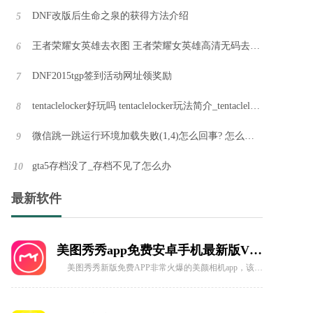
DNF改版后生命之泉的获得方法介绍
5
拳皇2000手机版
王者荣耀女英雄去衣图 王者荣耀女英雄高清无码去衣图【图】
6
《拳皇2000》是SNK推出的格斗游戏，于2000年发行。新增角色、必杀技和连击系统，引入 "Striker Select "机制。两种模式、流畅画面、优化音效。玩家研究技能，运用连击和必杀技战胜对手。重要作品，带来全新格斗体验。
DNF2015tgp签到活动网址领奖励
7
tentaclelocker好玩吗 tentaclelocker玩法简介_tentaclelocker
8
超级玛丽手机无限命版
欢迎来到《超级玛丽》的奇妙世界！《超级玛丽》是一款经典的街机游戏，跳跃着冒险的小马力欧带你进入了蘑菇王国的精彩世界。你将踏上救出被邪恶酷霸王绑架的可爱公主的冒险之旅！
微信跳一跳运行环境加载失败(1,4)怎么回事? 怎么解决?
9
gta5存档没了_存档不见了怎么办
10
拳皇99安卓版
最新软件
《拳皇99》是SNK于1999年发布的经典格斗游戏。引入 "Striker "系统，召唤援助角色进行连续攻击。多样化角色、独特技能，激烈对战。流畅动作、华丽特效，紧张刺激的格斗体验。拳皇系列经典之作，带来精彩格斗盛宴。
美图秀秀app免费安卓手机最新版V7.3.5
美图秀秀新版免费APP非常火爆的美颜相机app，该软件拥有强大的功能，可以帮助用户自动修图、去水印、家滤镜，满足用户的各种需求，是手机装机必备的软件之一，有需要的可以下载体验