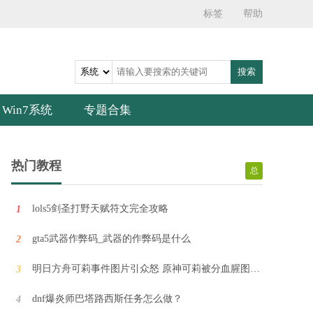
超级玛丽手机无限命版
标签
帮助
欢迎来到《超级玛丽》的奇妙世界！《超级玛丽》是一款经典的街机游戏，跳跃着冒险的小马力欧带你进入了蘑菇王国的精彩世界。你将踏上救出被邪恶酷霸王绑架的可爱公主的冒险之旅！
搜索
拳皇99安卓版
《拳皇99》是SNK于1999年发布的经典格斗游戏。引入 "Striker "系统，召唤援助角色进行连续攻击。多样化角色、独特技能，激烈对战。流畅动作、华丽特效，紧张刺激的格斗体验。拳皇系列经典之作，带来精彩格斗盛宴。
Win7系统
专题合集
美图秀秀app免费安卓手机最新版V7.3.5
美图秀秀新版免费APP非常火爆的美颜相机app，该软件拥有强大的功能，可以帮助用户自动修图、去水印、家滤镜，满足用户的各种需求，是手机装机必备的软件之一，有需要的可以下载体验
热门教程
总
lols5剑圣打野天赋符文完全攻略
1
YY语音安卓手机版V5.1.6
YY语音手机版是一款语言通讯软件，超过10亿用户的忠实选择，该软件基于Internet团队语音通信平台，功能强大、音质清晰、安全稳定、不占资源、反响良好获得了广大用户的拥护和喜爱，开黑，组队，刷副本等等都会第一时间想到它。
gta5武器作弊码_武器的作弊码是什么
2
明日方舟可莉事件图片引众怒 原神可莉被分血腥图流出
3
爱奇艺下载V5.7
dnf爆炎师巴塔路西斯任务怎么做？
4
2023爱奇艺最新版本是一款基于安卓平台上的视频播放软件，覆盖了各大主流视频网站最热门、最经典的视频内容，支持搜索功能，快速找到自己想看的内容，手机必备追剧神器，大家快快来下载体验吧!