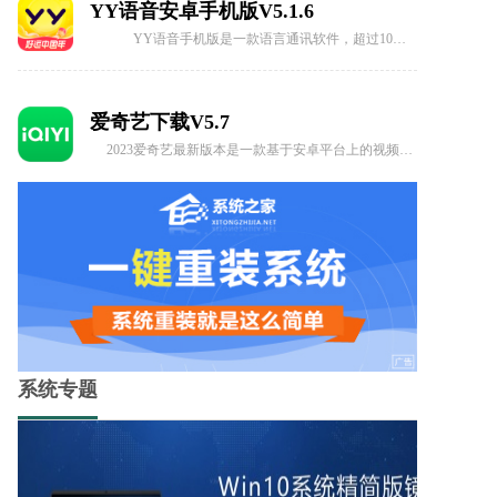
YY语音安卓手机版V5.1.6
YY语音手机版是一款语言通讯软件，超过10亿用户的忠实选择，该软件基于Internet团队语音通信平台，功能强大、音质清晰、安全稳定、不占资源、反响良好获得了广大用户的拥护和喜爱，开黑，组队，刷副本等等都会第一时间想到它。
爱奇艺下载V5.7
2023爱奇艺最新版本是一款基于安卓平台上的视频播放软件，覆盖了各大主流视频网站最热门、最经典的视频内容，支持搜索功能，快速找到自己想看的内容，手机必备追剧神器，大家快快来下载体验吧!
系统专题