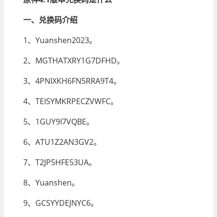
一、兑换码介绍
1、Yuanshen2023。
2、MGTHATXRY1G7DFHD。
3、4PNIXKH6FN5RRA9T4。
4、TEISYMKRPECZVWFC。
5、1GUY9I7VQBE。
6、ATU1Z2AN3GV2。
7、T2JP5HFE53UA。
8、Yuanshen。
9、GCSYYDEJNYC6。