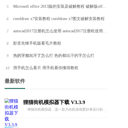
Microsoft office 2013版的安装及破解教程 破解版office2013安装教程
5
拳皇98无限币免费下载 V1.3.1
coreldraw x7安装教程 coreldraw x7图文破解安装教程
6
拳皇98无限币免费下载是一款经典格斗游戏，由SNK公司开发和发行。作为《拳皇》系列的一部分，该游戏首次发布于1998年。它以其丰富的角色阵容、深度的战斗系统和激烈的格斗对决而闻名。
autocad2017注册机怎么使用 autocad2017注册机使用教程
7
影音先锋手机版看毛片教程
8
拳皇97金手指版 V2.8.1
拳皇97金手指版是一款经典的格斗游戏，曾经在街机上风靡一时，如今通过手机版带给玩家们全新的游戏体验。游戏延续了拳皇系列的经典元素，包括大蛇、八神庵、草薙京、不知火舞等角色，让玩家们可以再次感受到童年时代的激情。
热҈的҈字҈都҈出҈汗҈了҈怎么打 热的都出汗的字怎么打
9
用手机怎么看片 用手机看你懂得教程
10
超级玛丽无敌版永不死 V2.1.1
最新软件
超级玛丽无敌版永不死是任天堂1985年开发的经典横版卷轴动作游戏，玩家将扮演马力欧（或路易吉），穿越各个关卡，踏上救援被酷霸王绑架的桃花公主的壮丽冒险。
狸猫街机模拟器下载 V3.3.9
狸猫街机模拟器，是一款为街机游戏爱好者设计的顶级游戏平台！我们汇集了数百款经典街机游戏，让你重温那些令人难忘的游戏记忆。无论你是热爱经典游戏还是新一代的游戏探索者，我们的模拟器都能满足你的需求。