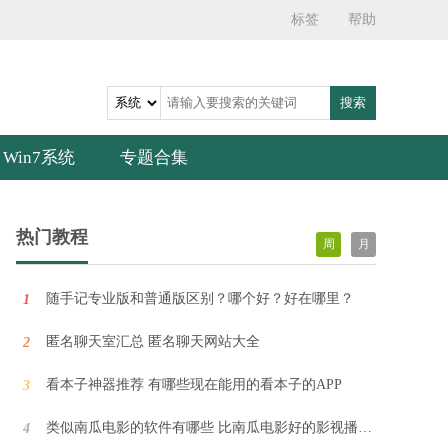
标签
帮助
搜索
Win7系统
专题合集
狸猫街机模拟器下载 V3.3.9
狸猫街机模拟器，是一款为街机游戏爱好者设计的顶级游戏平台！我们汇集了数百款经典街机游戏，让你重温那些令人难忘的游戏记忆。无论你是热爱经典游戏还是新一代的游戏探索者，我们的模拟器都能满足你的需求。
热门教程
周
月
随手记专业版和普通版区别？哪个好？好在哪里？
1
经典坦90克大战单机版 V2.7
经典坦90克大战单机版是一款陪伴许多人度过精彩童年的经典游戏。游戏极为简单，只需开炮即可将敌人消灭！它让玩家体验到刺激的坦克射击乐趣，是一款轻松上手的游戏。
匿名聊天室汇总 匿名聊天网站大全
2
看本子神器推荐 有哪些现在能用的看本子的APP
3
三国志2光荣正版单机版 V2.3.1
类似南瓜电影的软件有哪些 比南瓜电影好的影视播放app推荐
4
让我为你介绍一款风靡MAME模拟器的经典游戏——三国志2光荣正版单机版！这款游戏由Capcom公司打造，堪称模拟游戏中的战略巅峰。别被它的老旧外表所迷惑，它可是能让你笑到牙齿掉下来的幽默之作！