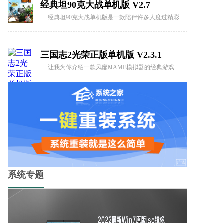
经典坦90克大战单机版 V2.7
经典坦90克大战单机版是一款陪伴许多人度过精彩童年的经典游戏。游戏极为简单，只需开炮即可将敌人消灭！它让玩家体验到刺激的坦克射击乐趣，是一款轻松上手的游戏。
三国志2光荣正版单机版 V2.3.1
让我为你介绍一款风靡MAME模拟器的经典游戏——三国志2光荣正版单机版！这款游戏由Capcom公司打造，堪称模拟游戏中的战略巅峰。别被它的老旧外表所迷惑，它可是能让你笑到牙齿掉下来的幽默之作！
拳皇98无限币免费下载 V1.3.1
拳皇98无限币免费下载是一款经典格斗游戏，由SNK公司开发和发行。作为《拳皇》系列的一部分，该游戏首次发布于1998年。它以其丰富的角色阵容、深度的战斗系统和激烈的格斗对决而闻名。
拳皇97金手指版 V2.8.1
拳皇97金手指版是一款经典的格斗游戏，曾经在街机上风靡一时，如今通过手机版带给玩家们全新的游戏体验。游戏延续了拳皇系列的经典元素，包括大蛇、八神庵、草薙京、不知火舞等角色，让玩家们可以再次感受到童年时代的激情。
系统专题
超级玛丽无敌版永不死 V2.1.1
超级玛丽无敌版永不死是任天堂1985年开发的经典横版卷轴动作游戏，玩家将扮演马力欧（或路易吉），穿越各个关卡，踏上救援被酷霸王绑架的桃花公主的壮丽冒险。