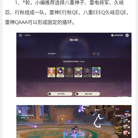
1、*轮，小编推荐选择八重神子、雷电将军、久岐
忍、行秋组成一队，雷神E行秋QE、八重EEEQ久岐忍QE、
雷神QAAA可以形成固定的循环。