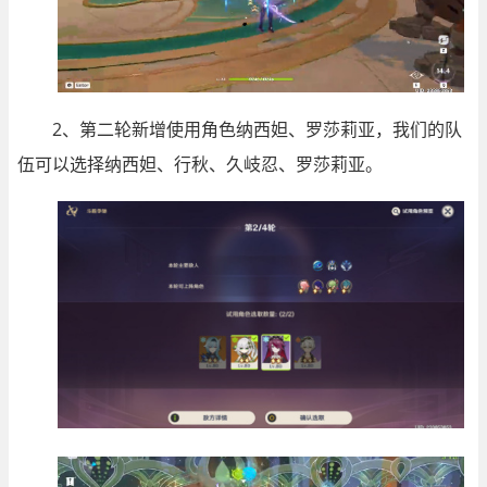
2、第二轮新增使用角色纳西妲、罗莎莉亚，我们的队
伍可以选择纳西妲、行秋、久岐忍、罗莎莉亚。