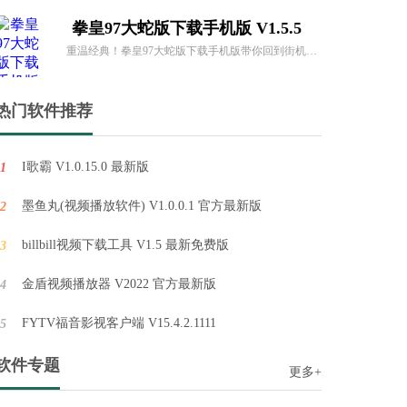
Winkawaks街机模拟器 V1.65
Winkawaks街机模拟器是最好的街机模拟器之一，支持的基板有CPS1、2和NEOGEO，运行速度和画面效果特棒，做了简单修改，增加了一个注释事项的提示区，修改了界面的美观程度。
热门软件推荐
拳皇99金手指无限血 V1.1.2
I歌霸 V1.0.15.0 最新版
1
在这款经典格斗游戏中，你将能够重温那些街机厅的岁月。拳皇99金手指无限血汇集了《拳皇94》至《拳皇97》的精华，让你尽情享受拳拳到肉的战斗快感。
墨鱼丸(视频播放软件) V1.0.0.1 官方最新版
2
三国志2安卓光荣汉化版 v2.6
billbill视频下载工具 V1.5 最新免费版
3
三国志2安卓光荣汉化版是一款经典的街机游戏，由卡普空（Capcom）于1991年推出。游戏以中国历史上的三国时代为背景，玩家可以选择扮演三国时期的各位名将，参与激烈的战斗和政治斗争。
金盾视频播放器 V2022 官方最新版
4
FYTV福音影视客户端 V15.4.2.1111
5
软件专题
更多+