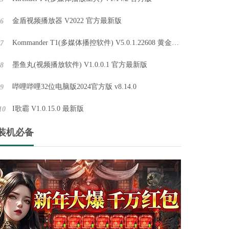
金盾视频播放器 V2022 官方最新版
6
街机模拟器app下载手机版 V3.5.0
欢迎来到街机模拟器app下载手机版，这里将带你回到童年时光，畅玩经典街机游戏，释放内心的游戏狂热！无论是喜欢拳皇、恐龙快打、街霸还是合金弹头，我们都汇集了大量热门街机游戏，百玩不厌，让你尽情享受游戏的无穷乐趣！
Kommander T1(多媒体播控软件) V5.0.1.22608 黄金修改版
7
墨鱼丸(视频播放软件) V1.0.0.1 官方最新版
8
腾讯QQ电脑版 V9.7.10
哔哩哔哩32位电脑版2024官方版 v8.14.0
9
QQ电脑版是腾讯推出的一款知名的即时聊天工具，不仅提供了强大的通讯功能，还拥有个性装扮、丰富的内容享受、安全可靠的账号保护等特色和亮点。用户可以通过QQ电脑版随时随地与好友交流，畅享愉快的社交体验。无论是聊天、游戏还是分享乐趣，QQ电脑版都能满
I歌霸 V1.0.15.0 最新版
10
拳皇97大蛇版下载手机版 V1.5.5
装机必备
重温经典！拳皇97大蛇版下载手机版带你回到街机时代，感受那种激烈的格斗氛围。游戏中汇聚了拳皇系列的经典角色，每个角色都有独特的招式和必杀技。通过简单的操作，你可以展开激烈的对战，挑战各路高手。
Winkawaks街机模拟器 V1.65
Winkawaks街机模拟器是最好的街机模拟器之一，支持的基板有CPS1、2和NEOGEO，运行速度和画面效果特棒，做了简单修改，增加了一个注释事项的提示区，修改了界面的美观程度。