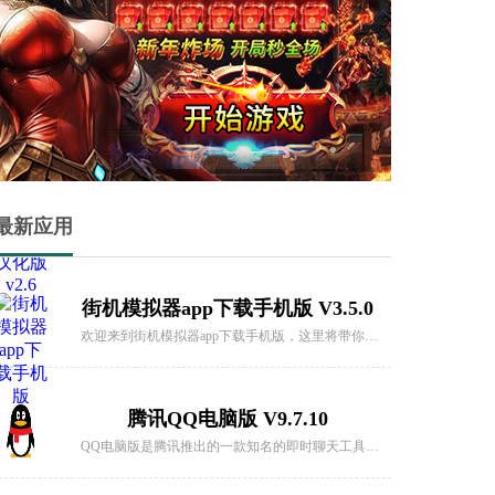
拳皇99金手指无限血 V1.1.2
在这款经典格斗游戏中，你将能够重温那些街机厅的岁月。拳皇99金手指无限血汇集了《拳皇94》至《拳皇97》的精华，让你尽情享受拳拳到肉的战斗快感。
三国志2安卓光荣汉化版 v2.6
三国志2安卓光荣汉化版是一款经典的街机游戏，由卡普空（Capcom）于1991年推出。游戏以中国历史上的三国时代为背景，玩家可以选择扮演三国时期的各位名将，参与激烈的战斗和政治斗争。
最新应用
街机模拟器app下载手机版 V3.5.0
欢迎来到街机模拟器app下载手机版，这里将带你回到童年时光，畅玩经典街机游戏，释放内心的游戏狂热！无论是喜欢拳皇、恐龙快打、街霸还是合金弹头，我们都汇集了大量热门街机游戏，百玩不厌，让你尽情享受游戏的无穷乐趣！
腾讯QQ电脑版 V9.7.10
QQ电脑版是腾讯推出的一款知名的即时聊天工具，不仅提供了强大的通讯功能，还拥有个性装扮、丰富的内容享受、安全可靠的账号保护等特色和亮点。用户可以通过QQ电脑版随时随地与好友交流，畅享愉快的社交体验。无论是聊天、游戏还是分享乐趣，QQ电脑版都能满
拳皇97大蛇版下载手机版 V1.5.5
重温经典！拳皇97大蛇版下载手机版带你回到街机时代，感受那种激烈的格斗氛围。游戏中汇聚了拳皇系列的经典角色，每个角色都有独特的招式和必杀技。通过简单的操作，你可以展开激烈的对战，挑战各路高手。