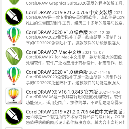
CorelDRAW Graphics Suite2020研发的程序破解工具
软件的功能是很强大的，在这用户可以一键处理自己想要
CorelDRAW 2019 V21.2.0.706 中文安装版
2021-12
形，操作简单，非常的便捷，有需要的用户快来下载吧！
CorelDRAW是一款专业的矢量绘图软件，该软件是Corel
推出的矢量图形制作工具，经历二十多年的发展与蜕变，
CorelDRAW Graphics Suite系列又有了新的突破，其完
CorelDRAW 2020 V1.0 绿色版
2021-12-08
内容环境和强大的平面设计功能为设计师提供充分的施展
CorelDRAW2020免登陆补丁是一款由胡萝卜周制作分
台，是矢量绘图、版面设计、网站设计
享的CDR2020免登陆补丁，这款软件的功能是很强大
的，可以一键快速对软件登录界面进行清除，这样就能
CorelDRAW X7 Mac中文版
2021-12-07
够大大提升软件的加载速度。让你可以快速的使用，提
CorelDRAW X7 for Mac中文版是一款功能强大的图像
升工作效率，有需要的用户快来下载吧！
处理软件，软件广泛地应用于商标设计、标志制作、模
型绘制、插图描画、排版及分色输出等等诸多领域。不
CorelDRAW 2020 V1.0 绿色版
2021-11-18
管你是设计领域的新手还是老手，它都能帮助你将你的
CorelDRAW2020免登陆补丁是一款由胡萝卜周制作分
绘画设计更上一层楼，新手不用担心你不会操作，它的
享的CDR2020免登陆补丁，这款软件的功能是很强大
操
的，可以一键快速对软件登录界面进行清除，这样就能
CorelDRAW X6 V16.1.0.843 官方版
2021-11-04
够大大提升软件的加载速度。让你可以快速的使用，提
CorelDRAW X6是一款非常好用的图形处理软件。软件
升工作效率，有需要的用户快来下载吧！
功能强大，适用范围广，操作简单，不论您是刚崭露头
角的艺术家，还是经验老道的资深设计师，CorelDRAW
CorelDRAW 2019 V21.2.0.706 64位中文安装版
20
Graphics Suite X6 都是值得您信赖的图形设计软件解
无论你是一个有抱负的艺术家或有经验的设计师，CORELD
决方案。借助其丰富的内容和专业图形设计、照片编辑
您值得信赖的图形设计软件解决方案。其内容丰富的环境
和
平面设计，照片编辑和网页设计软件，你有你需要的一切