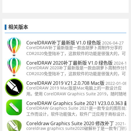
相关版本
CorelDRAW补丁最新版 V1.0 绿色版
2026-04-27
CorelDRAW补丁最新版是一款由胡萝卜周制作分享的
CDR2020免登陆补丁，这款软件的功能是很强大的，可
以一键快速对软件登录界面进行清除，这样就能够大大
CorelDRAW 2020补丁最新版 V1.0 绿色版
2024-10
提升软件的加载速度。让你可以快速的使用，提升工作
CorelDRAW 2020补丁最新版是一款由胡萝卜周制作分享
效率，有需要的用户快来下载吧！
CDR2020免登陆补丁，这款软件的功能是很强大的，可以
键快速对软件登录界面进行清除，这样就能够大大提升软
CorelDRAW 2019 V21.2.0.708 Mac版
2022-01-08
的加载速度。让你可以快速的使用，提升工作效率，有需
CorelDRAW 2019 Mac版是Mac电脑上的一款设计应
的用户快来下载吧！
用。使用 CorelDRAW Graphics Suite 2019，随时随地
进行设计创作。体验以自己的风格自由创作。同全球数
CorelDRAW Graphics Suite 2021 V23.0.0.363
百万仰赖CorelDRAW Graphics Suite 的艺术家、设计
CorelDRAW Graphics Suite 2021是一款专业的图
者及小型企业主一样，大胆展现真我，交付出众的创意
工作而设计，软件功能强大，软件广泛应用于商标设计、
作品。
设计、CIS设计、产品包装造型设计、模型绘制、插图描画
Coreldraw Graphics Suite 2020 修改补丁
2021-12
计、印刷制版、排版及分色输出等诸多领域，有需
coreldraw graphics suite2020破解补丁是一款专门针对