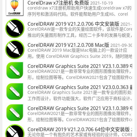
CorelDraw x7注册机 免费版
2021-10-19
你的风格和创意无限的可能性。
coreldraw x7注册机帮助用户快速生成coreldraw x7的
序列号和激活码代码。软件能帮助用户生成X6、corel
paintshop pro x5以及x6等相关的序列号和激活码。用
CorelDRAW 2019 V21.2.0.706 中文安装版
2021-10
户可以用coreldraw x7软件可以进行很多激动人心的图
CorelDRAW是一款专业的矢量绘图软件，该软件是Corel
形的设计，让专业人员享受到更专业级的制作乐趣！
推出的矢量图形制作工具，经历二十多年的发展与蜕变，
CorelDRAW Graphics Suite系列又有了新的突破，其完
CorelDRAW 2019 V21.2.0.708 Mac版
2021-09-30
内容环境和强大的平面设计功能为设计师提供充分的施展
CorelDRAW 2019 Mac版是Mac电脑上的一款设计应
台，是矢量绘图、版面设计、网站设计
用。使用 CorelDRAW Graphics Suite 2019，随时随地
进行设计创作。体验以自己的风格自由创作。同全球数
CorelDRAW Graphics Suite 2021 V23.1.0.38
百万仰赖CorelDRAW Graphics Suite 的艺术家、设计
CorelDRAW2021是一款非常专业的图形图像处理软件
者及小型企业主一样，大胆展现真我，交付出众的创意
形，绘制位图等等。CorelDRAW2021包含了绘图软件coredr
作品。
photo-paint 2021等等图像设计软件。您可以随时随地使用C
CorelDRAW Graphics Suite 2021 V23.0.0.363
造出自己需要的矢量图。
CorelDRAW Graphics Suite 2021是一款专业的图
工作而设计，软件功能强大，软件广泛应用于商标设计、
设计、CIS设计、产品包装造型设计、模型绘制、插图描画
CorelDRAW Graphics Suite 2021 V23.1.0.38
计、印刷制版、排版及分色输出等诸多领域，有需
CorelDRAW2021是一款非常专业的图形图像处理软件
形，绘制位图等等。CorelDRAW2021包含了绘图软件coredr
photo-paint 2021等等图像设计软件。您可以随时随地使用C
CorelDRAW 2019 V21.2.0.706 64位中文安装版
20
造出自己需要的矢量图。
无论你是一个有抱负的艺术家或有经验的设计师，CORELD