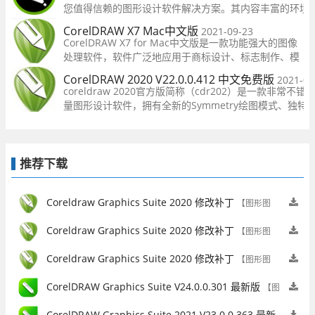
您值得信赖的图形设计软件解决方案。其内容丰富的环境
平面设计，照片编辑和网页设计软件，你有你需要的一切
CorelDRAW X7 Mac中文版
2021-09-23
你的风格和创意无限的可能性。
CorelDRAW X7 for Mac中文版是一款功能强大的图像
处理软件，软件广泛地应用于商标设计、标志制作、模
型绘制、插图描画、排版及分色输出等等诸多领域。不
CorelDRAW 2020 V22.0.0.412 中文免费版
2021-09
管你是设计领域的新手还是老手，它都能帮助你将你的
coreldraw 2020官方版简称（cdr202）是一款非常不错
绘画设计更上一层楼，新手不用担心你不会操作，它的
量图形设计软件，拥有全新的Symmetry绘图模式、独特
操
果及新的线选项让用户在矢量图像平面设计中更加得心应
用户在这可以快速的制作出自己个性的图形，支持多种文
式，操作简单，感兴趣的用户快
推荐下载
Coreldraw Graphics Suite 2020 修改补丁
【图形图
像】
Coreldraw Graphics Suite 2020 修改补丁
【图形图
像】
Coreldraw Graphics Suite 2020 修改补丁
【图形图
像】
CorelDRAW Graphics Suite V24.0.0.301 最新版
【图
形图像】
CorelDRAW Graphics Suite 2021 V23.0.0.363 最新