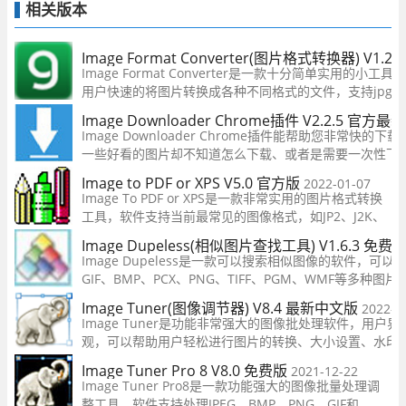
相关版本
Image Format Converter(图片格式转换器) V1.
Image Format Converter是一款十分简单实用的小
用户快速的将图片转换成各种不同格式的文件，支持jpg、pn
tiff、wmp、ico六款模式，而且还支持批量转换，有需
Image Downloader Chrome插件 V2.2.5 官方最
吧！
Image Downloader Chrome插件能帮助您非常快的
一些好看的图片却不知道怎么下载、或者是需要一次性下
就可以用到这个插件了。需要的快来下载吧。
Image to PDF or XPS V5.0 官方版
2022-01-07
Image To PDF or XPS是一款非常实用的图片格式转换
工具，软件支持当前最常见的图像格式，如JP2、J2K、
JPF、PNG、BMP、TIF、EMF和WMF等格式文件都支
Image Dupeless(相似图片查找工具) V1.6.3 免费
持，软件支持一键批量操作，让你在这可以轻松转换到
Image Dupeless是一款可以搜索相似图像的软件，可以支
自己想要的图片格式，有需要的用户快来下载吧！
GIF、BMP、PCX、PNG、TIFF、PGM、WMF等多种图
户快速搜索出电脑中相似的照片，方便用户删除，释放电
Image Tuner(图像调节器) V8.4 最新中文版
2022-0
电脑性能。
Image Tuner是功能非常强大的图像批处理软件，用户界
观，可以帮助用户轻松进行图片的转换、大小设置、水印
加、旋转、着色、锐利等操作，满足不同用户对图片处理
Image Tuner Pro 8 V8.0 免费版
2021-12-22
部需求。软件基于极其快速的图像处理引擎，几乎没有控
Image Tuner Pro8是一款功能强大的图像批量处理调
整工具，软件支持处理JPEG、BMP、PNG、GIF和