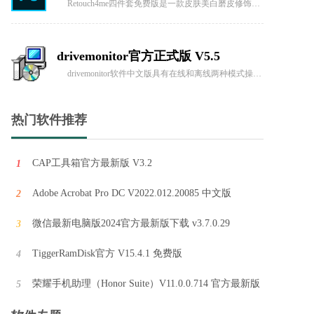
Retouch4me四件套免费版是一款皮肤美白磨皮修饰软件，这款软件功能强大，操作十分简单，不再需要手动选择皮肤，可以自动皮肤选择！而且Retouch4me Heal会自动识别照片上的皮肤区域并进行修饰。无需对皮肤问题区域进行手动操作。
drivemonitor官方正式版 V5.5
drivemonitor软件中文版具有在线和离线两种模式操作，可以直接在线修改参数（立即有效），也可离线完成，支持参数设定、装置诊断、参数备份和刷新等等功能，是专门为西门子旗下的传动设备设计调试的工具。drivemonitor软件可以根据自己的需求对设备进行调整，还可以测试
热门软件推荐
FYTV福音影视客户端 V15.4.2.1111
FYTV客户端是福音影视网推出的一项独立事工，与移动客户端配搭，使弟兄姐妹可以便捷的通过多平台领受获取神宝贵的话语。
CAP工具箱官方最新版 V3.2
1
Adobe Acrobat Pro DC V2022.012.20085 中文版
2
FYTV福音影视客户端 V15.4.2.1111
FYTV福音影视客户端是一款全新推出的独立影视应用，旨在为广大用户提供便捷而丰富的观影体验。通过这款移动客户端，弟兄姐妹们可以随时随地领受神的宝贵话语，享受各类精彩影视作品。FYTV不仅提供大量
微信最新电脑版2024官方最新版下载 v3.7.0.29
3
TiggerRamDisk官方 V15.4.1 免费版
4
三国志2光荣正版 V2.3.3
荣耀手机助理（Honor Suite）V11.0.0.714 官方最新版
5
让我为你介绍一款风靡MAME模拟器的经典游戏——三国志2光荣正版！这款游戏由Capcom公司打造，堪称模拟游戏中的战略巅峰。别被它的老旧外表所迷惑，它可是能让你笑到牙齿掉下来的幽默之作！