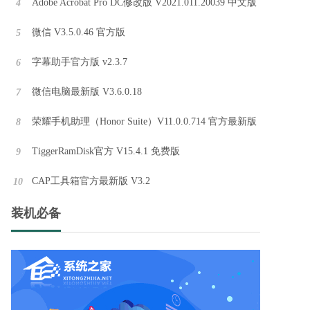
Adobe Acrobat Pro DC修改版 V2021.011.20039 中文版
4
微信 V3.5.0.46 官方版
5
字幕助手官方版 v2.3.7
6
微信电脑最新版 V3.6.0.18
7
IPC BatchTool V3.2.2 免费版
荣耀手机助理（Honor Suite）V11.0.0.714 官方最新版
8
IPC BatchTool（网络摄像机ip修改）是一款非常好用的修改网络摄像头IP的工具，想要修改网络摄像头的IP用这款软件就对了，网络摄像机的ip同电脑ip一样，是可以根据需要自行修改的，可以批量修改IP，关闭ONVIF全网通功能，界面简洁一目了然轻松修改。
TiggerRamDisk官方 V15.4.1 免费版
9
CAP工具箱官方最新版 V3.2
10
Retouch4me四件套 V0.9.9.3 中文免费版
Retouch4me四件套免费版是一款皮肤美白磨皮修饰软件，这款软件功能强大，操作十分简单，不再需要手动选择皮肤，可以自动皮肤选择！而且Retouch4me Heal会自动识别照片上的皮肤区域并进行修饰。无需对皮肤问题区域进行手动操作。
装机必备
drivemonitor官方正式版 V5.5
drivemonitor软件中文版具有在线和离线两种模式操作，可以直接在线修改参数（立即有效），也可离线完成，支持参数设定、装置诊断、参数备份和刷新等等功能，是专门为西门子旗下的传动设备设计调试的工具。drivemonitor软件可以根据自己的需求对设备进行调整，还可以测试