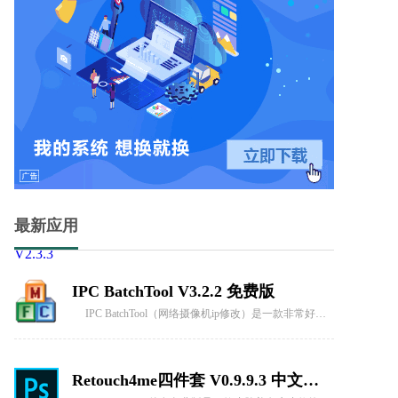
FYTV福音影视客户端 V15.4.2.1111
FYTV客户端是福音影视网推出的一项独立事工，与移动客户端配搭，使弟兄姐妹可以便捷的通过多平台领受获取神宝贵的话语。
FYTV福音影视客户端 V15.4.2.1111
FYTV福音影视客户端是一款全新推出的独立影视应用，旨在为广大用户提供便捷而丰富的观影体验。通过这款移动客户端，弟兄姐妹们可以随时随地领受神的宝贵话语，享受各类精彩影视作品。FYTV不仅提供大量
三国志2光荣正版 V2.3.3
最新应用
让我为你介绍一款风靡MAME模拟器的经典游戏——三国志2光荣正版！这款游戏由Capcom公司打造，堪称模拟游戏中的战略巅峰。别被它的老旧外表所迷惑，它可是能让你笑到牙齿掉下来的幽默之作！
IPC BatchTool V3.2.2 免费版
IPC BatchTool（网络摄像机ip修改）是一款非常好用的修改网络摄像头IP的工具，想要修改网络摄像头的IP用这款软件就对了，网络摄像机的ip同电脑ip一样，是可以根据需要自行修改的，可以批量修改IP，关闭ONVIF全网通功能，界面简洁一目了然轻松修改。
Retouch4me四件套 V0.9.9.3 中文免费版