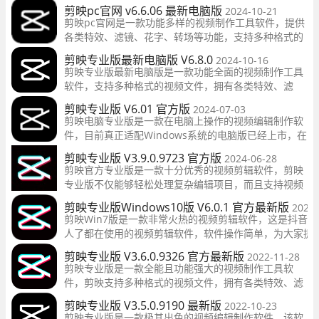
频步骤，现在都能轻松搞定，剪映是目前最优秀的视频
剪映pc官网 v6.6.06 最新电脑版
2024-10-21
编辑工具，内置多种滤镜特效免费使用，喜欢的小伙伴
剪映pc官网是一款功能多样的视频制作工具软件，提供
欢迎到本站下载。
各类特效、滤镜、花字、转场等功能，支持多种格式的
视频文件，强大的功能给用户带来更方便的剪辑服务，
剪映专业版最新电脑版 V6.8.0
2024-10-16
支持多视频音轨编辑，欢迎有需要的用户前来下载。
剪映专业版最新电脑版是一款功能全面的视频制作工具
软件，支持多种格式的视频文件，拥有各类特效、滤
镜、花字、转场等功能，用户可以一键轻松的添加。操
剪映专业版 V6.01 官方版
2024-07-03
作简单，用户可以轻松方便剪辑出自己所需要的素材视
剪映电脑专业版是一款在电脑上操作的视频编辑制作软
频，感兴趣的小伙伴快来下载吧。
件，目前真正适配Windows系统的电脑版已经上市，在
功能方面，跟之前的版本都差不多，当然也有很多新的
剪映专业版 V3.9.0.9723 官方版
2024-06-28
功能，等你来发现，还在等什么，赶紧下载试试吧！
剪映官方专业版是一款十分优秀的视频剪辑软件，剪映
专业版不仅能够轻松处理复杂编辑项目，而且支持视频
轨 音频轨编辑，并且剪映拥有海量素材，可以重塑精
剪映专业版Windows10版 V6.0.1 官方最新版
2024-
彩，有需要的朋友就来下载吧。
剪映Win7版是一款非常火热的视频剪辑软件，这是抖音视
人了都在使用的视频剪辑软件，软件操作简单，为大家提
的视频特效，适用于各种场景。现在剪映官方推出的适配
剪映专业版 V3.6.0.9326 官方最新版
2022-11-28
Windows的PC端软件，支持在Windows7上使用，来使
剪映专业版是一款全能且功能强大的视频制作工具软
映，让你进行视频剪辑就变得更加
件，剪映支持多种格式的视频文件，拥有各类特效、滤
镜、花字、转场等功能，用户可以一键轻松的添加。还
剪映专业版 V3.5.0.9190 最新版
2022-10-23
有各种热门素材实时更新，感兴趣的小伙伴快来下载
剪映专业版是一款极其出色的视频编辑制作软件，该软