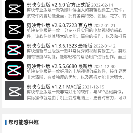
本站今天为大家带来的是剪映的Mac版，非常专业，能
剪映专业版 V2.6.0 官方正式版
2022-02-14
够轻松帮助用户进行多视频轨、音轨编辑、曲线变速、
剪映专业版是一款功能师傅强大的剪辑视频工具软件，
智能识别字幕，新版本还增加了许多新功能。
该软件内置功能全面，拥有各类特效、滤镜、花字、转
场等功能，用户可以一键轻松的添加，还能语音生成字
剪映专业版 V2.6.0.7223 官方版
2022-01-21
幕，制作出专属于你自己的短视频，有需要的小伙伴快
剪映专业版是一款十分专业且实用的电脑视频剪辑软
来下载吧。
件，该软件以其强大的功能，简单的操作，以及和抖音
联合出品很快赢得了大众的喜爱。该软件可以让用户们
剪映专业版 V1.3.6.1323 最新版
2022-01-12
可以更好的进行视频制作和发布使用，让你用最简单的
剪映最新专业版是一款非常优秀的视频剪辑工具，剪映
操作剪辑出更高阶的视频效果。
拥有智能AI功能，能够轻松的帮助用户进行创作，而且
剪映拥有很多高阶功能，可以满足用户的各种剪辑需
剪映专业版 V2.5.5.6680 最新版
2021-12-30
求，并且剪映也支持音频的剪辑。
剪映专业版是一款好用的电脑视频剪辑软件，操作界面
非常清晰、有着独厚的优势，以及画板功能非常强大，
使用起来非常的便利，软件拥有海量素材，可以重塑精
剪映专业版 V1.2.1 MAC版
2021-12-15
彩，千种热门素材实时更新，支持视频轨 音频轨编辑，
剪映专业版是一款非常好用的软件，与APP基础类似，
轻松处理复杂编辑项目。
实际操作就是由手机上变成电脑上，更省时省力，可以
编写新项目，这款软件有很多的素材图片，各种受欢迎
素材图片自动更新，如果心动的话就快来本站下载吧。
您可能感兴趣