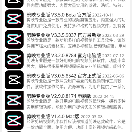
吧。
件内置功能强大，内置大量实用的滤镜、贴纸、特效、
配音等模板，再加上简单易上手的操作，可以帮助用户
剪映专业版 V3.5.0 Beta 官方版
2022-10-11
一键将自己喜欢的各种视频元素融合，感兴趣的小伙伴
剪映专业版是一款专业的视频剪辑应用，内置强大的功
还在等什么，快来下载吧。
能供用户免费使用，支持多种格式的视频文件，拥有各
类特效、滤镜、花字、转场等功能，用户可以一键轻松
剪映专业版 V3.3.5.9037 官方最新版
2022-08-29
的添加。还支持视频轨 音频轨编辑，轻松处理复杂编辑
剪映专业版是一款功能多样的视频制作工具软件，该软
项目。感兴趣的小伙伴快来下载吧。
件拥有强大的素材库，支持多视频轨 音频轨编辑，用AI
为创作赋能，满足多种专业剪辑场景。还支持多种格式
剪映专业版 V3.2.0.8784 官方电脑版
2022-07-12
的视频文件，各种特效用户可以一键轻松添加，感兴趣
剪映专业版是一款好用的电脑视频剪辑软件，功能丰富
的小伙伴快来下载吧。
强大，拥有很多精美视频模板和专业剪辑功能，能够全
面满足用户的剪辑需求，软件界面简洁人性化，用户可
剪映专业版 V3.0.5.8542 官方正式版
2022-06-06
以很好上手，即使是剪辑小白，也能轻松剪辑，有需要
剪映专业版是一款深受用户喜爱的短视频制作工具软
的用户快来下载体验吧。
件，该软件操作简单，资源丰富，为用户提供了一系列
的视频操作流程，新增了HDR导入导出、关键帧、预设
剪映专业版 V2.9.0.8174 电脑版
2022-04-15
样式等内容，用户可以对视频进行切割、变速、倒放、
剪映专业版是一款好用的电脑视频剪辑软件，拥有多种
画布、转场等操作。欢迎用户前来下载。
实用剪辑功能，能够为用户提供优质的剪辑视频服务，
丰富的模板、特效，拥有卡点、去水印，特效制作、倒
剪映专业版 V1.4.0 Mac版
2022-03-08
放、变速等，还有专业风格滤镜，很是实用，有需要的
经常剪辑视频的小伙伴应该都知道剪映这款软件，它是
用户快来下载体验吧。
一款功能全面、使用方便、功能丰富的视频剪辑软件。