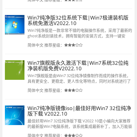
故蓝屏错误问题，很是适用于老电脑，有需要的用户快来下
载吧。
Win7纯净版32位系统下载|Win7极速装机版
系统免激活V2022.10
Win7纯净版是一款非常不错的电脑操作系统，采用了最新的
ghost系统封装技术，拥有智能的安装方式，支持一键安
装，非常快速，新手小白用户也能快速安装，几乎支持所有
简体中文
推荐星级：
机型，安装后可以安全稳定运行，有需要的用户快来下载体
验吧。
Win7旗舰版永久激活下载|Win7系统32位纯
净装机版免费V2022.10
Win7旗舰版是由Win7 32位纯净镜像制作而成的操作系统，
具有更安全、更稳定、更人性化等特点，同时对系统进行了
深度的优化，在追求速度的基础上充分保留原版性能及兼容
简体中文
推荐星级：
性，适用于各种办公和游戏人群使用，有需要的用户快来下
载体验吧。
Win7纯净版镜像iso|最佳好用Win7 32位纯净
版下载 V2022.10
最佳好用Win7 32位纯净版下载 V2022 10是小编向大家推荐
的最新版Win7电脑系统，该系统集成最新补丁，加入万能驱
动，Windows必备运行库，注入新版电脑必备的USB3 0 3 1
简体中文
推荐星级：