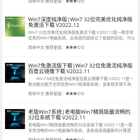
简体中文
推荐星级：
响，全方面优化。系统更加精简，运行更为流畅。
Win7深度纯净版|Win7 32位完美优化纯净版
免激活下载 V2022.12
Win7 32位完美优化纯净版免激活下载 V2022 12是一款非常
优秀的Win7电脑系统，此系统内部经过了极致的优化，可以
确保大家在使用时不会出现任何的广告弹窗，还有不捆绑任
简体中文
推荐星级：
何软件，安全绿色，有需要的小伙伴快来下载吧。
Win7免激活版下载|Win7 32位免激活纯净版
百度云镜像下载 V2022.11
Win7 64位免激活纯净版百度云镜像下载 V2022 11是一
款功能功能齐全的优秀Win7纯净版系统，该系统非常干净，
无不良软件捆绑，通过严格检测，就算是老机、旧机也可以
简体中文
推荐星级：
流畅运行。欢迎有需要的用户前来下载。
老版Win7系统|老电脑Win7精简版最流畅的
32位系统下载 V2022.11
老电脑Win7精简版最流畅的32位系统下载 V2022 11是一款
非常流畅的Win7电脑操作系统，该系统采用最新的计算逻
辑，全面增强对各种软件和程序的系统兼容性，不会出现无
简体中文
推荐星级：