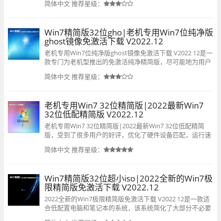
简体中文
推荐星级：
伴前来下载使用。
Win7精简版32位gho|老机专用Win7位纯净版
ghost镜像免激活下载 V2022.12
老机专用Win7位纯净版ghost镜像免激活下载 V2022 12是一
款专门为老机型推出的免激活纯净精简版，尽可能地为用户
进行了系统精简，简化了不必要的专业程序，可以让系统稳
简体中文
推荐星级：
定运行，欢迎有需要的小伙伴快来下载吧。
老机专用Win7 32位精简版|2022最新Win7
32位低配精简版 V2022.12
老机专用Win7 32位精简版|2022最新Win7 32位低配精简
版，受到了很多用户的好评，优化了硬件设备匹配，运行速
度更快更稳定，采用离线制作模式，能有效阻止病毒入侵，
简体中文
推荐星级：
自带最新的通用驱动程序包，支持所有的32位台式或笔记本
电脑安装，有需要的用户欢迎到当客下载。
Win7精简版32位超小iso|2022全新的Win7极
限精简版免激活下载 V2022.12
2022全新的Win7极限精简版免激活下载 V2022 12是一款适
合低配置电脑和笔记本的系统，该系统简化了大部分不必要
的冗余组件，保留了一些功能组件，对工作和游戏没有影