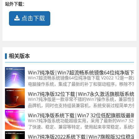
站外下载：
点击下载
相关版本
Win7纯净版|Win7超流畅系统镜像64位纯净版下载 V
Win7超流畅系统镜像64位纯净版下载 V2022 12是一款
电脑操作系统，集成了最新的补丁和驱动程序，移除不常
行更稳定流畅，无需激活，欢迎有需要的用户前来下载。
Win7纯净版32位下载|Win7永久激活旗舰版系统V20
Win7纯净版是一款非常不错的Win7操作系统，兼容性
品牌机，同时也支持组装兼容机，系统安装过程简单方便
成，经过多台电脑长时间测试，系统运行稳定流畅，可以
Win7纯净版系统下载|Win7 32位低配旗舰版最新下载
验，有需要的可以下载。
Win7纯净版系统功能超级实用，采用了最新的Win7 3
了快速、稳定、兼容等特定，使用起来非常稳定，系统内
良心，同时系统整合了所有的Win7系统补丁，有需要的
Win7纯净版2022系统下载|Win7旗舰版32位稳定版V