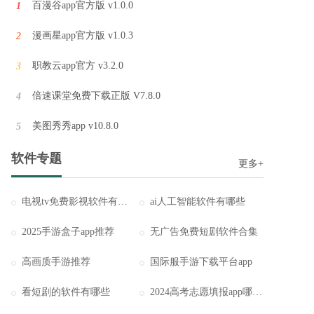
百漫谷app官方版 v1.0.0
1
漫画星app官方版 v1.0.3
2
tom影院app最新安卓版 v1.0
tom影院app是一款手机上的免费追剧平台，提供丰富的影视资源，包括各种类型的剧集，让用户可以轻松在线观看。不仅有高清的画质播放，还能实时更新最新的资源，而且所有内容都是免费的，无需会员。让用户可以随时随地
职教云app官方 v3.2.0
3
倍速课堂免费下载正版 V7.8.0
4
冷眸软件库官方客户端 v12.0
美图秀秀app v10.8.0
5
冷眸软件库是一个资源多多的平台，为用户提供丰富多样的资源下载服务。不仅包括影视、音乐、文档等多种类型的资源，还有各种各样的游戏、工具和应用程序。用户可以轻松地在该平台上搜索并下载所需的资源。冷眸软件库
软件专题
更多+
电视tv免费影视软件有哪些
ai人工智能软件有哪些
2025手游盒子app推荐
无广告免费短剧软件合集
高画质手游推荐
国际服手游下载平台app
看短剧的软件有哪些
2024高考志愿填报app哪个好用