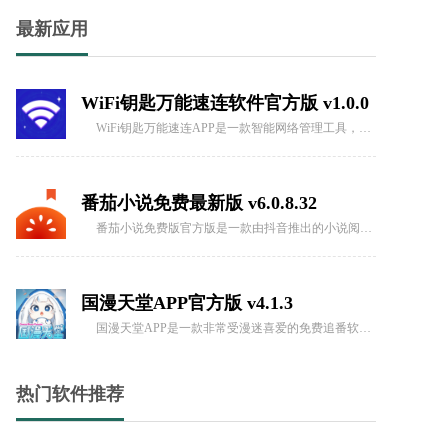
冷眸软件库官方客户端 v12.0
最新应用
冷眸软件库是一个资源多多的平台，为用户提供丰富多样的资源下载服务。不仅包括影视、音乐、文档等多种类型的资源，还有各种各样的游戏、工具和应用程序。用户可以轻松地在该平台上搜索并下载所需的资源。冷眸软件库
WiFi钥匙万能速连软件官方版 v1.0.0
WiFi钥匙万能速连APP是一款智能网络管理工具，提供了全方位的网络连接、测速、安全检测等功能，让用户随时随地都能轻松连接到最佳的WiFi网络，享受稳定流畅的网络使用体验。
番茄小说免费最新版 v6.0.8.32
番茄小说免费版官方版是一款由抖音推出的小说阅读平台软件。这款软件拥有非常丰富的小说资源库，所有的小说都可以免费阅读，让用户可以随时随地畅享阅读的乐趣。
国漫天堂APP官方版 v4.1.3
国漫天堂APP是一款非常受漫迷喜爱的免费追番软件，提供了各种不同题材的正版漫画内容。用户可以根据个人喜好选择并阅读各种精彩漫画，而且无需等待即可享受漫画更新带来的乐趣。此软件涵盖了多个地区的漫画作品，
热门软件推荐
西瓜看球直播app安卓版v2.1.1
西瓜看球直播app安卓版是一款能够轻松观看足球赛事的软件，软件提供丰富的足球相关动态内容，用户能够观看各种的足球直播和相关视频，带来高清的画面设置和便利的弹幕交流体验，也能了解各种的体育相关知识和资讯。