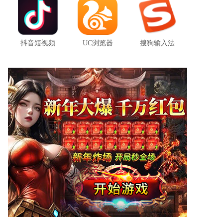
番茄小说免费最新版 v6.0.8.32
番茄小说免费版官方版是一款由抖音推出的小说阅读平台软件。这款软件拥有非常丰富的小说资源库，所有的小说都可以免费阅读，让用户可以随时随地畅享阅读的乐趣。
抖音短视频
UC浏览器
搜狗输入法
国漫天堂APP官方版 v4.1.3
国漫天堂APP是一款非常受漫迷喜爱的免费追番软件，提供了各种不同题材的正版漫画内容。用户可以根据个人喜好选择并阅读各种精彩漫画，而且无需等待即可享受漫画更新带来的乐趣。此软件涵盖了多个地区的漫画作品，
西瓜看球直播app安卓版v2.1.1
西瓜看球直播app安卓版是一款能够轻松观看足球赛事的软件，软件提供丰富的足球相关动态内容，用户能够观看各种的足球直播和相关视频，带来高清的画面设置和便利的弹幕交流体验，也能了解各种的体育相关知识和资讯。
tom影院app最新安卓版 v1.0
tom影院app是一款手机上的免费追剧平台，提供丰富的影视资源，包括各种类型的剧集，让用户可以轻松在线观看。不仅有高清的画质播放，还能实时更新最新的资源，而且所有内容都是免费的，无需会员。让用户可以随时随地