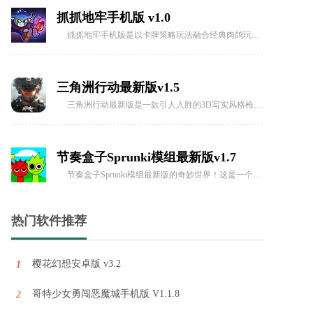
抓抓地牢手机版是以卡牌策略玩法融合经典肉鸽玩法而打造的一款非常好玩的创新式游戏，游戏内有着非常有趣的机制设定，你可以通过抓娃娃来得到自己需要的任何卡牌，利用抓娃娃机来拿武器、盾牌这些装备，去闯不断变换的地牢，打败敌人。
三角洲行动最新版v1.5
三角洲行动最新版是一款引人入胜的3D写实风格枪战射击游戏。玩家将化身为顶尖的阻击手，潜入原始森林进行激烈的战斗，接受各种复杂多变的任务。
节奏盒子Sprunki模组最新版v1.7
节奏盒子Sprunki模组最新版的奇妙世界！这是一个由热爱音乐的玩家们自主创作的模组，不仅带来了多种多样的角色选择，还为你提供了自由挑战音乐关卡的机会。
穿越火线云游戏最新版v5.0.5
热门软件推荐
穿越火线云游戏最新版是一款绚丽多彩、扣人心弦的手机射击竞技游戏，致力于为玩家呈现卓越的游戏体验。它不仅适配各种手机型号，甚至在低配置的设备上也能够实现畅快的游戏，轻松应对各种战斗场景。
樱花幻想安卓版 v3.2
1
侧耳倾听官方版v1.1.5
侧耳倾听官方版是一个非常独特的迷宫闯关休闲游戏，该游戏是由一名开发者在用眼过度且眼睛感到疲累时的灵光一现所创造。
哥特少女勇闯恶魔城手机版 V1.1.8
2