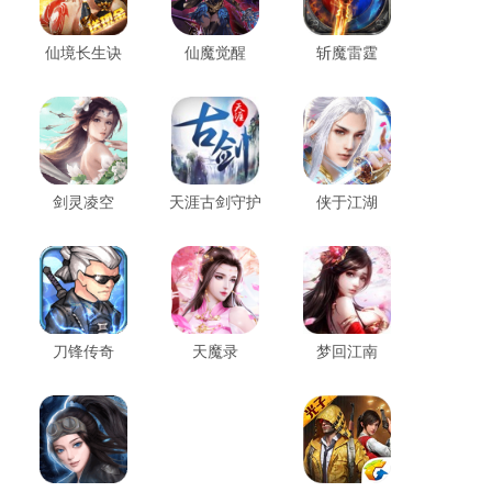
仙境长生诀
仙魔觉醒
斩魔雷霆
剑灵凌空
天涯古剑守护
侠于江湖
刀锋传奇
天魔录
梦回江南