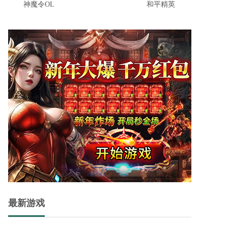
神魔令OL
和平精英
穿越火线云游戏最新版v5.0.5
穿越火线云游戏最新版是一款绚丽多彩、扣人心弦的手机射击竞技游戏，致力于为玩家呈现卓越的游戏体验。它不仅适配各种手机型号，甚至在低配置的设备上也能够实现畅快的游戏，轻松应对各种战斗场景。
侧耳倾听官方版v1.1.5
侧耳倾听官方版是一个非常独特的迷宫闯关休闲游戏，该游戏是由一名开发者在用眼过度且眼睛感到疲累时的灵光一现所创造。
机甲恐龙城市狂暴官方版 v1.5
机甲恐龙城市狂暴官方版这是一款充满热血与冒险的恐龙主题城市战斗游戏，玩家将化身为强大的恐龙指挥官，操控各种形态的恐龙在城市中狂暴作战。通过与机甲的结合，这款游戏将带你体验前所未有的战斗快感，挑战各种敌人，完成刺激任务。
最新游戏
抓抓地牢手机版 v1.0