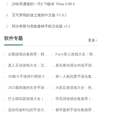
沙哈塔遭难的一天0.79版本 Vbeta 0.88.4
3
机甲恐龙城市狂暴官方版 v1.5
宝可梦我的迷之规则中文版 V1.0.2
4
机甲恐龙城市狂暴官方版这是一款充满热血与冒险的恐龙主题城市战斗游戏，玩家将化身为强大的恐龙指挥官，操控各种形态的恐龙在城市中狂暴作战。通过与机甲的结合，这款游戏将带你体验前所未有的战斗快感，挑战各种敌人，完成刺激任务。
阿尔卑斯与危险森林手机汉化版 v3.2
5
抓抓地牢手机版 v1.0
软件专题
更多+
抓抓地牢手机版是以卡牌策略玩法融合经典肉鸽玩法而打造的一款非常好玩的创新式游戏，游戏内有着非常有趣的机制设定，你可以通过抓娃娃来得到自己需要的任何卡牌，利用抓娃娃机来拿武器、盾牌这些装备，去闯不断变换的地牢，打败敌人。
企鹅游戏合集推荐：精选多款可爱企鹅主题手游
Furry兽人游戏大全：萌力爆棚与幻想交织的奇趣兽化世界
三角洲行动最新版v1.5
真人互动游戏大全：沉浸式演绎你的专属人生
真实拳击擂台对战手游大全：热血拳台激战来袭
三角洲行动最新版是一款引人入胜的3D写实风格枪战射击游戏。玩家将化身为顶尖的阻击手，潜入原始森林进行激烈的战斗，接受各种复杂多变的任务。
3D格斗手游排行榜前十名：极致打击感与视觉震撼并存的动作盛宴
第一人称恋爱手游合集：开启你的专属甜蜜邂逅
2025最刺激的生存手游排行榜TOP10：体验真正的荒野求生之路
火影忍者游戏大全：热血羁绊与忍道传承的全新体验
节奏盒子Sprunki模组最新版v1.7
节奏盒子Sprunki模组最新版的奇妙世界！这是一个由热爱音乐的玩家们自主创作的模组，不仅带来了多种多样的角色选择，还为你提供了自由挑战音乐关卡的机会。
巴士模拟器游戏大全｜沉浸式驾驶体验与真实还原的城市旅程
羽毛球游戏合集推荐｜畅享指尖竞技与运动激情
适合吃饭时玩的手游大全推荐：轻松畅玩，边吃边享乐
都市题材手游合集推荐：沉浸式现代都市冒险体验