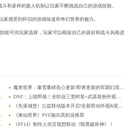
s战斗和多样的敌人机制让玩家不断挑战自己的游戏技能。
玩家感受到怀旧的游戏味道和奇幻世界的魅力。
和技能可供玩家选择，玩家可以根据自己的喜好和战斗风格进
魔兽世界：暴雪重磅良心更新!即将更新的军团幻境大
改动，这下真成爽游了!
入
DNF：上线即领！全职业三觉时装+武器装扮外观一
览，奶枪奇美拉首次免费送！
《失落城堡》公益联动版本开启!全新联动外观&宠物
登场!
让
《诛仙世界》PVE输出高职业推荐
《FF14》制作人坦言我想联动《暗黑破坏神》！