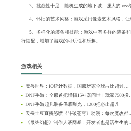
3、挑战性十足：随机生成的地下城、强大的bos
4、怀旧的艺术风格：游戏采用像素艺术风格，让
5、多样化的装备和技能：游戏中有多样的装备
行搭配，增加了游戏的可玩性和乐趣。
游戏相关
魔兽世界：IO统计数据，国服玩家全球占比超过
44%，怀旧服占比更高
DNF手游：全服首把增幅15神器问世！玩家7500投
狂赚66万
DNF手游超凡装备保底曝光，1200把必出超凡
天蚕土豆直播怒喷《斗破苍穹》动漫：每次魔改都
我背锅
《最终幻想》制作人谈网暴：开发者也是活生生的
人！