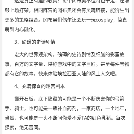
这是真正有趣的收集！每个冈布奥不但特色十足，还能
够上场打架，相同阵营的冈布奥还会有灵魂链接，能衍生出
更多的策略组合。冈布奥们偶尔还会玩一玩cosplay，简直
萌到内心融化。
3、磅礴的史诗剧情
宏大的世界观架构，磅礴的史诗剧情及细腻的彩蛋故
事，百万的文字量，堪称游戏中的文字巨匠。甚至每件宝物
都有它的故事，快来体验埃拉西亚大陆的风土人文吧。
4、充满惊喜的迷宫副本
翻开石板，底下隐藏的可能是一个不断伤害你的弓箭
手、骑士，也可能是一瓶补血药剂，一家商店，一个地牢，
当然，也可能是一头不断问你爱不爱TA的红色乳猪。每次
探索，绝无雷同。