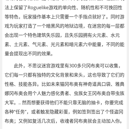
法上保留了Roguelike游戏的单向性、随机性和不可挽回性
等特色，玩家操作基本上只需要一个手指点就好了。同时游
戏为玩家打造了一个暗黑风的地狱边境，在迷宫的每一层都
会出现一个特色建筑失乐园，且失乐园拥有火元素、水元
素、土元素、气元素、光元素和暗元素六中能量，不同的能
量会提现出不同的效果。
此外，不思议迷宫游戏里有300多只冈布奥可以收集，
它们每一只都有独特的文化背景和来头，这也导致了它们的
性格、技能各异。比如未来猫冈布奥有神奇道具口袋、雅典
娜冈布奥会用个人魅力感化勇者、虫族女王冈布奥自带虫族
大军。.. 然而想要获得他们不能只靠无脑的抽卡，你要完成
各种“任务”，或者触发隐藏彩蛋，例如签到签出了个怪盗冈
布奥；又例如复活几次后，收魂者冈布奥就会主动加入你。