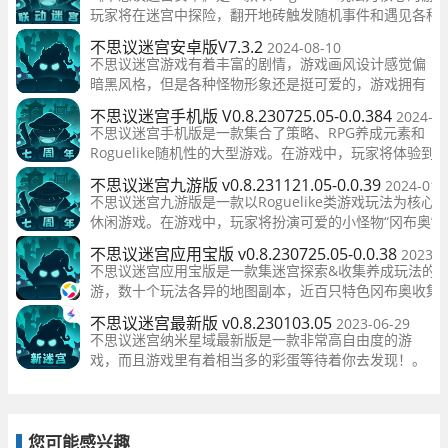
爱好者，都能在这个充满惊喜的游戏世界中找到乐趣和
玩家将在迷宫中探险，翻开地砖触发随机事件和遇见各种
挑战。
物。游戏中拥有数十张风格独特的地图副本、近百只冈布
不思议迷宫安卓版V7.3.2
2024-08-10
色和上百个隐藏彩蛋，带给玩家无尽
不思议迷宫游戏有着丰富的剧情，游戏画风设计感觉偏
暗黑风格，但是各种怪物形象还是挺可爱的，游戏拥有
多个超大地图关卡任你选择，乐趣无穷，而且游戏里面
不思议迷宫手机版 V0.8.230725.05-0.0.384
2024-02
还有超多玩法等着你来解锁！
不思议迷宫手机版是一款集合了策略、RPG养成元素和
Roguelike随机性的大型游戏。在游戏中，玩家将体验到
多样的玩法和迷宫挑战，为玩家提供了极高的游戏体验和
不思议迷宫九游版 v0.8.231121.05-0.0.39
2024-01-
战。
不思议迷宫九游版是一款以Roguelike类游戏玩法为核心
休闲游戏。在游戏中，玩家将扮演可爱的小怪物“冈布奥”
通过翻开地砖的方式来探索迷宫深处，遭遇各种随机事件
不思议迷宫应用宝版 v0.8.230725.05-0.0.38
2023-0
怪物。
不思议迷宫应用宝版是一款集迷宫探索&收集养成玩法的
游，数十个玩法各异的地图副本，近百只特色冈布奥收集
百款迷宫彩蛋待你挖掘，上千种组合搭配等你探险。在这
不思议迷宫最新版 v0.8.230103.05
2023-06-29
可以玩到别具一格的玩法、简单灵活的操作、
不思议迷宫纳米星域最新版是一款非常高自由度的游
戏，而且游戏里有着相当多的彩蛋等待着你去发现！。
在这款游戏中，玩家们将会控制自己的冈布奥来踏遍整
个埃拉西亚大陆。游戏中你将会收集各种各样的冈布
奥，而且冈布奥分为三个阵营，每一个阵营眼只能使用
该阵营的冈布奥进行地下城的探索。他们有自己的专属
您可能感兴趣